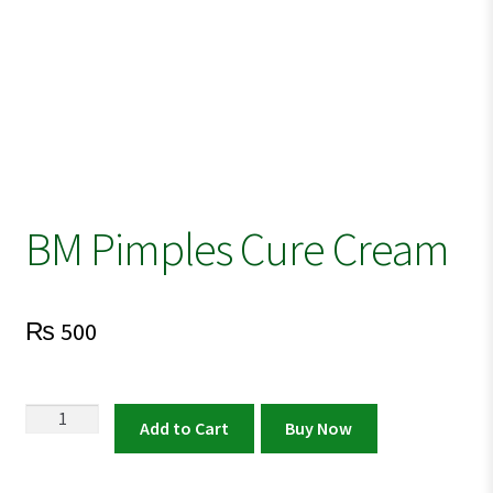
BM Pimples Cure Cream
₨
500
BM
Add to Cart
Buy Now
Pimples
Cure