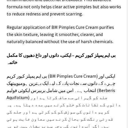
formula not only helps clear active pimples but also works
to reduce redness and prevent scarring.
Regular application of BM Pimples Cure Cream purifies
the skin texture, leaving it smoother, clearer, and
naturally balanced without the use of harsh chemicals.
بی ایم پمپلز کیور کریم – ایکنی، دانوں اور داغ دھبوں کا مکمل
خاتمہ
بی ایم پمپلز کیور کریم (BM Pimples Cure Cream) ایکنی اور
چہرے کے دانوں سے نجات پانے کے لیے ایک بہترین ہومیوپیتھک
انتخاب ہے۔ اس میں شامل بربیرس ایکوئی فولیم (Berberis
Aquifolium) جلد کو گہرائی سے صاف کرتا ہے اور
دانوں کے نشانات کو ختم کرنے میں مدد دیتا ہے۔ یہ
کریم دانوں کی سوزش کو کم کرتی ہے اور جلد کی
قدرتی رنگت کو بحال کرنے میں معاون ثابت ہوتی
ہے۔ اگر آپ دانوں کی وجہ سے پریشان ہیں تو یہ