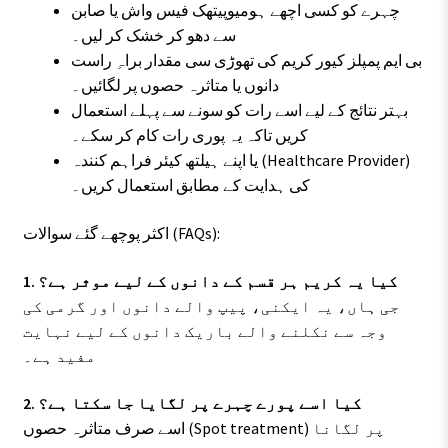
چہرے کو کسی اچھے ہومیوپیتھک فیس واش یا صابن
سے دھو کر خشک کر لیں۔
بی ایم پمپلز کیور کریم کی تھوڑی سی مقدار براہِ راست
دانوں یا متاثرہ حصوں پر لگائیں۔
بہتر نتائج کے لیے اسے رات کو سونے سے پہلے استعمال
کریں تاکہ یہ پوری رات کام کر سکے۔
یا اپنے ہیلتھ کیئر فراہم کنندہ (Healthcare Provider)
کی ہدایت کے مطابق استعمال کریں۔
اکثر پوچھے گئے سوالات (FAQs):
1. کیا یہ کریم ہر قسم کے دانوں کے لیے موثر ہے؟
جی ہاں، یہ ایکنی، پیپ والے دانوں اور گرمی کی
وجہ سے نکلنے والے باریک دانوں کے لیے نہایت
مفید ہے۔
2. کیا اسے پورے چہرے پر لگایا جا سکتا ہے؟
اسے صرف متاثرہ حصوں (Spot treatment) پر لگانا