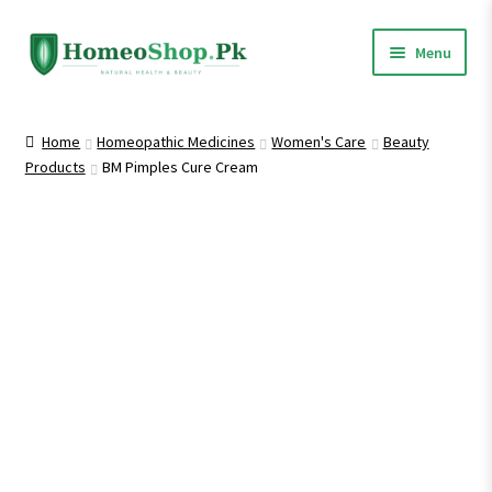
Skip
Skip
Menu
to
to
navigation
content
Home
Home
Homeopathic Medicines
Women's Care
Beauty
Products
BM Pimples Cure Cream
Shop All
Expand
Homeopathic Medicines
child
menu