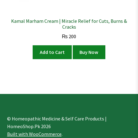
Kamal Marham Cream | Miracle Relief for Cuts, Burns &
Cracks
₨
200
Add to Cart
Buy Now
© Homeopathic Medicine & Self Care Products |
HomeoShop.Pk 2026
Built with WooCommerce
.