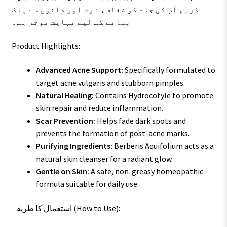
کریم آپ کی جلد کو شفاف، نرم اور دانوں سے پاک
بنانے کے لیے نہایت موثر ہے۔
Product Highlights:
Advanced Acne Support:
Specifically formulated to
target acne vulgaris and stubborn pimples.
Natural Healing:
Contains Hydrocotyle to promote
skin repair and reduce inflammation.
Scar Prevention:
Helps fade dark spots and
prevents the formation of post-acne marks.
Purifying Ingredients:
Berberis Aquifolium acts as a
natural skin cleanser for a radiant glow.
Gentle on Skin:
A safe, non-greasy homeopathic
formula suitable for daily use.
استعمال کا طریقہ (How to Use):