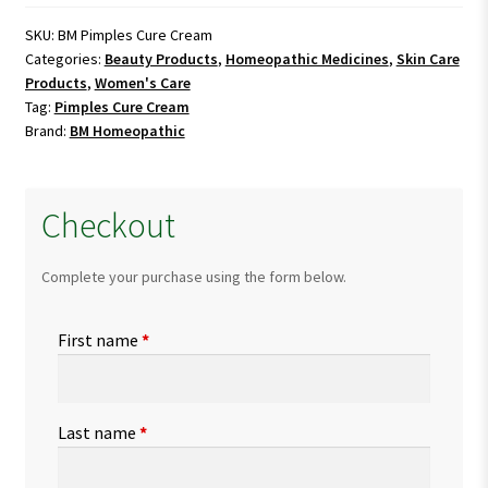
Cream
quantity
SKU:
BM Pimples Cure Cream
Categories:
Beauty Products
,
Homeopathic Medicines
,
Skin Care
Products
,
Women's Care
Tag:
Pimples Cure Cream
Brand:
BM Homeopathic
Checkout
Complete your purchase using the form below.
First name
*
Last name
*