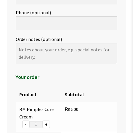
Phone
(optional)
Order notes
(optional)
Your order
Product
Subtotal
BM Pimples Cure
₨
500
Cream
-
+