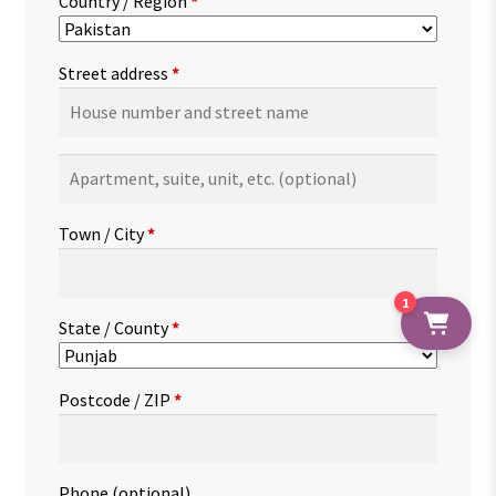
Country / Region
*
Street address
*
Apartment,
suite,
unit,
Town / City
*
etc.
(optional)
1
State / County
*
Postcode / ZIP
*
Phone
(optional)