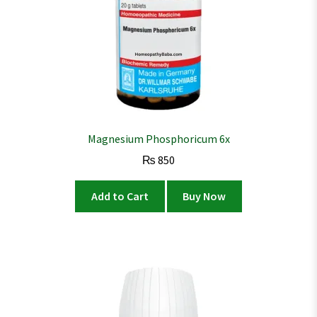
Magnesium Phosphoricum 6x
₨
850
Add to Cart
Buy Now