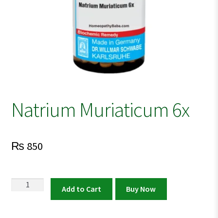
Natrium Muriaticum 6x
₨
850
Natrium
Add to Cart
Buy Now
Muriaticum
6x