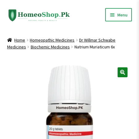
Skip
Skip
Menu
to
to
navigation
content
Home
Home
Homeopathic Medicines
Dr Willmar Schwabe
Medicines
Biochemic Medicines
Natrium Muriaticum 6x
Shop All
Expand
Homeopathic Medicines
child
menu