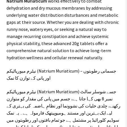
Natrium Muriaticum
works effectively to combat
dehydration and dry mucous membranes by addressing
underlying water distribution disturbances and metabolic
gaps at their source. Whether you are dealing with chronic
runny nose, watery eyes, or seeking a natural way to
manage recurring constipation and achieve systemic
physical stability, these advanced 20g tablets offer a
comprehensive natural solution to achieve long-term
hydration wellness and cellular renewal naturally.
نیٹرم میوریاٹیکم (Natrium Muriaticum) – جسمانی رطوبتوں
اور پانی کے توازن کا نمک
نیٹرم میوریاٹیکم (Natrium Muriaticum) جسے شوسلر سالٹ
نمبر 8 بھی کہا جاتا ہے، جسم میں پانی کی مقدار کو متوازن
رکھنے، جِلدی خلیات کی نشوونما اور نظامِ ہاضمہ کی بہتری کے
لیے ایک بہترین اور مستند ہومیوپیتھک فارمولہ ہے۔ یہ نمک
سوڈیم کلورائیڈ پر مشتمل ہے جو تمام بافتوں اور رطوبتوں میں