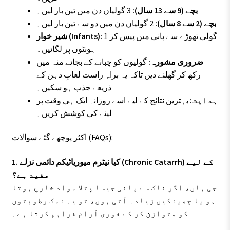
بچے (9 سے 13 سال):
3 گولیاں دن میں تین بار لیں۔
بچے (2 سے 8 سال):
2 گولیاں دن میں دو سے تین بار لیں۔
1 گولی تھوڑے سے پانی میں پیس کر
شیر خوار (Infants):
ہونٹوں پر لگائیں۔
ضروری مشورہ:
گولیوں کو چبانے کے بجائے منہ میں
رکھ کر گھلنے دیں تاکہ یہ براہِ راست لعابِ دہن کے
ذریعے جذب ہو سکیں۔
ہدایت:
بہترین نتائج کے لیے اسے روزانہ ایک ہی وقت پر
لینے کی کوشش کریں۔
اکثر پوچھے گئے سوالات (FAQs):
1. کیا نیٹرم میوریاٹیکم دائمی نزلے (Chronic Catarrh) کے لیے
مفید ہے؟
جی ہاں، اگر ناک سے پانی جیسا پتلا مواد خارج ہوتا
ہو یا چھینکیں زیادہ آتی ہوں، تو یہ نمک رطوبتوں
کو متوازن کر کے فوری آرام فراہم کرتا ہے۔