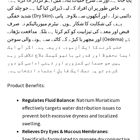
پایا جاتا ہے اور نئے سرخ خلیات بنانے میں اہم کردار ادا کرتا ہے۔
یہ خاص طور پر ان افراد کے لیے ڈیزائن کیا گیا ہے جو جِلد کی
شدید خفگی (Dry Skin)، دائمی نزلہ، اور آنکھوں سے بلاوجہ پانی
بہنے کی شکایت کا شکار ہوں۔ نیٹرم میوریاٹیکم نہ صرف
قبض اور معدے کی تیزابیت کو کم کرتا ہے بلکہ مدافعت بڑھانے
اور مچھر یا کیڑے کے کاٹنے سے ہونے والی سوجن (Oedema) کو
ختم کرنے کا ایک آزمودہ ذریعہ ہے۔ اگر آپ ایک
ایسا محفوظ اور قدرتی بائیو کیمک علاج تلاش کر رہے
ہیں جو جسمانی کمزوری اور ذہنی اداسی کو دور
کرے، تو یہ نمک ایک قابلِ اعتماد انتخاب ہے۔
Product Benefits:
Regulates Fluid Balance:
Natrium Muriaticum
effectively targets water distribution issues to
prevent both excessive dryness and localized
swelling.
Relieves Dry Eyes & Mucous Membranes:
Specifically formulated to manage dry conjunctiva