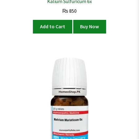
Kalium Sulfuricum 6x
₨
850
Add to Cart
Buy Now