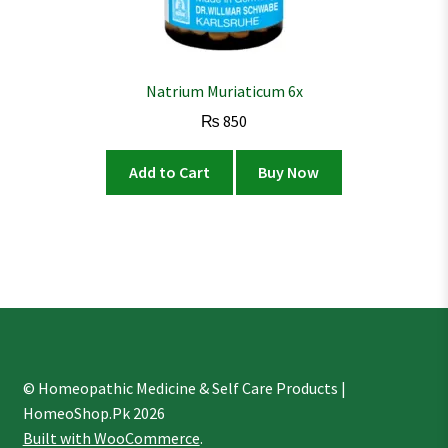
Natrium Muriaticum 6x
₨
850
Add to Cart
Buy Now
© Homeopathic Medicine & Self Care Products |
HomeoShop.Pk 2026
Built with WooCommerce
.