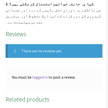
2. کیا یہ حاملہ خواتین استعمال کر سکتی ہیں؟
جی بالکل، یہ دورانِ حمل ہڈیوں کے درد اور جسمانی
کمزوری کو دور کرنے کے لیے ایک محفوظ اور بہترین
معدنی سپلیمنٹ ہے۔
Reviews
There are no reviews yet.
You must be
logged in
to post a review.
Related products