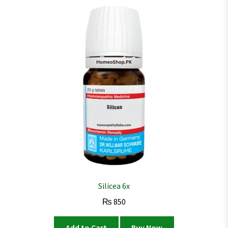
Silicea 6x
₨
850
Add to Cart
Buy Now