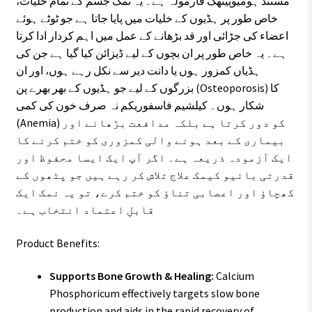
مستند ہومیوپیتھک فارمولہ ہے۔ یہ نمک جسم کے تمام خلیات،
خاص طور پر ہڈیوں کے خلیات میں پایا جاتا ہے جو ٹوٹے ہوئے
اعضاء کی جڑائی اور قد بڑھانے کے عمل میں اہم کردار ادا کرتا
ہے۔ یہ خاص طور پر ان بچوں کے لیے ڈیزائن کیا گیا ہے جن کی
ہڈیاں کمزور ہوں یا دانت دیر سے نکل رہے ہوں، اور ان
بزرگوں کے لیے جو ہڈیوں کے بھر بھرے پن (Osteoporosis) کا
شکار ہوں۔ کیلشیم فاسفوریکم نہ صرف خون کی کمی
(Anemia) کو دور کرتا ہے بلکہ مدافعت بڑھانے اور
بیماری کے بعد ہونے والی کمزوری کو ختم کرنے کا
ایک آزمودہ ذریعہ ہے۔ اگر آپ ایک ایسا محفوظ اور
قدرتی بائیو کیمک علاج تلاش کر رہے ہیں جو پٹھوں کے
کھچاؤ اور اعصابی تناؤ کو ختم کرے، تو یہ نمک ایک
قابلِ اعتماد انتخاب ہے۔
Product Benefits:
Supports Bone Growth & Healing:
Calcium
Phosphoricum effectively targets slow bone
production and aids in the rapid recovery of