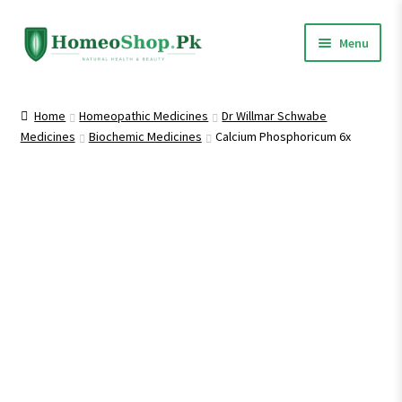
Skip
Skip
Menu
to
to
navigation
content
Home
Home
Homeopathic Medicines
Dr Willmar Schwabe
Medicines
Biochemic Medicines
Calcium Phosphoricum 6x
Shop All
Expand
Homeopathic Medicines
child
menu