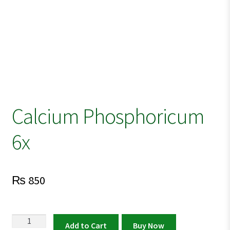
Calcium Phosphoricum
6x
₨
850
Calcium
Add to Cart
Buy Now