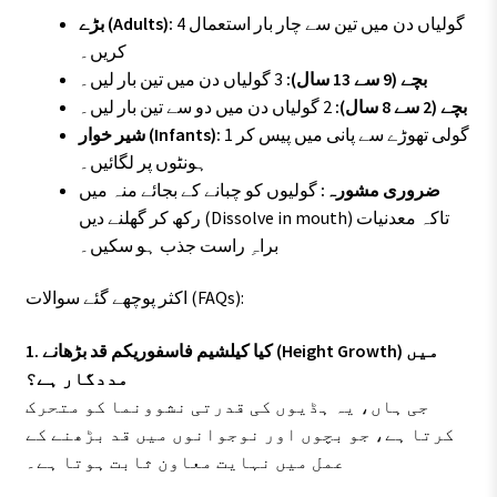
4 گولیاں دن میں تین سے چار بار استعمال
بڑے (Adults):
کریں۔
بچے (9 سے 13 سال):
3 گولیاں دن میں تین بار لیں۔
بچے (2 سے 8 سال):
2 گولیاں دن میں دو سے تین بار لیں۔
1 گولی تھوڑے سے پانی میں پیس کر
شیر خوار (Infants):
ہونٹوں پر لگائیں۔
ضروری مشورہ:
گولیوں کو چبانے کے بجائے منہ میں
رکھ کر گھلنے دیں (Dissolve in mouth) تاکہ معدنیات
براہِ راست جذب ہو سکیں۔
اکثر پوچھے گئے سوالات (FAQs):
1. کیا کیلشیم فاسفوریکم قد بڑھانے (Height Growth) میں
مددگار ہے؟
جی ہاں، یہ ہڈیوں کی قدرتی نشوونما کو متحرک
کرتا ہے، جو بچوں اور نوجوانوں میں قد بڑھنے کے
عمل میں نہایت معاون ثابت ہوتا ہے۔