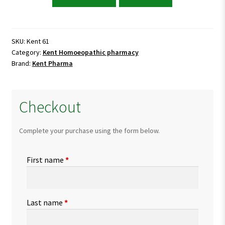
61
for
Chicken
Pox
SKU:
Kent 61
Category:
Kent Homoeopathic pharmacy
&
Brand:
Kent Pharma
Skin
Blisters
quantity
Checkout
Complete your purchase using the form below.
First name
*
Last name
*