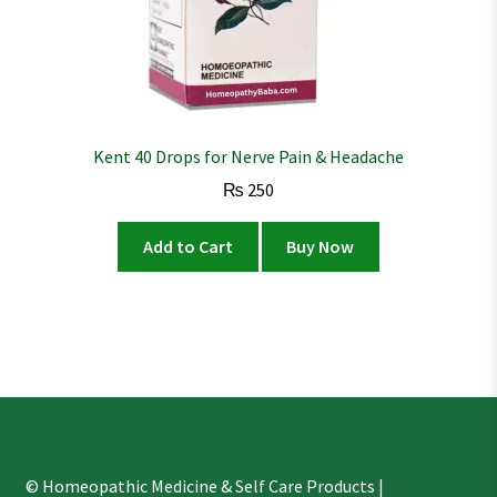
Kent 40 Drops for Nerve Pain & Headache
₨
250
Add to Cart
Buy Now
© Homeopathic Medicine & Self Care Products |