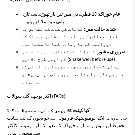
عام خوراک:
10 قطرے دن میں تین بار تھوڑے سے تازہ
پانی میں ملا کر پیئیں۔
شدید حالت میں:
علامات کی شدت کے مطابق یا
اپنے معالج کی ہدایت کے مطابق خوراک کا
دورانیہ کم یا زیادہ کیا جا سکتا ہے۔
ضروری مشورہ:
دوا کے استعمال سے پہلے شیشی
کو اچھی طرح ہلائیں (Shake well before use)۔
ہدایت:
دوا میں موجود معمولی ذرات اس کے
قدرتی فارمولے کا حصہ ہیں، اس لیے پریشان
نہ ہوں۔
اکثر پوچھے گئے سوالات (FAQs):
1. کیا کینٹ 61 بچوں کے لیے محفوظ ہے؟
جی ہاں، یہ ایک ہومیوپیتھک فارمولہ ہے جو بچوں کے لیے نہایت
محفوظ اور موثر ہے، تاہم خوراک کے تعین کے لیے ہمیشہ ڈاکٹر
سے مشورہ لیں۔