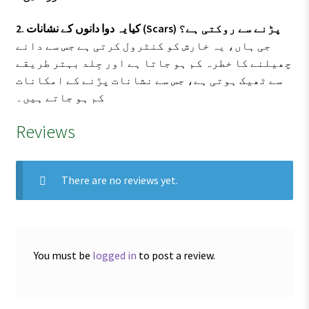
2. کیا یہ دوا دانوں کے نشانات (Scars) پڑنے سے روکتی ہے؟
جی ہاں، یہ خارش کو کنٹرول کرتی ہے جس سے دانے
چھیلنے کا خطرہ کم ہو جاتا ہے اور جِلد بہتر طریقے
سے ٹھیک ہوتی ہے، جس سے نشانات پڑنے کے امکانات
کم ہو جاتے ہیں۔
Reviews
There are no reviews yet.
You must be
logged in
to post a review.