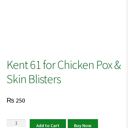
Kent 61 for Chicken Pox &
Skin Blisters
₨
250
Kent
Add to Cart
Buy Now