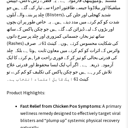
مستند ہومیوپیتھک فارمولہ ہے۔ یہ قطرے رس ٹاکس، ایپیس
میلفیکا اور بیلاڈونا جیسے طاقتور اجزاء سے تیار کیے گئے ہیں جو
جِلد پر بننے والے آبلوں (Blisters)، شدید کھجلی اور جلن کی
شدت کو کم کرنے میں مدد دیتے ہیں۔ یہ خاص طور پر ان بچوں
اور بڑوں کے لیے ڈیزائن کیے گئے ہیں جو چکن پاکس کے ساتھ
ساتھ تیز بخار، جسمانی کمزوری اور جِلد پر سرخ دانوں
(Rashes) کی شکایت محسوس کرتے ہوں۔ کینٹ 61 نہ صرف
وائرس کے اثرات کو کم کرنے میں معاون ثابت ہوتا ہے بلکہ جِلد
کی قدرتی بحالی کو تیز کر کے فوری راحت فراہم کرنے کا ایک
آزمودہ ذریعہ ہے۔ اگر آپ ایک ایسا محفوظ اور قدرتی علاج
تلاش کر رہے ہیں جو چکن پاکس کی تکلیف کو کم کرے، تو
کینٹ 61 ایک قابلِ اعتماد انتخاب ہے۔
Product Highlights:
Fast Relief from Chicken Pox Symptoms:
A primary
wellness remedy designed to effectively target viral
blisters and “plump up” systemic physical recovery
naturally.