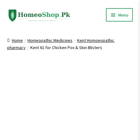
Skip
Skip
Menu
to
to
navigation
content
Home
Home
Homeopathic Medicines
Kent Homoeopathic
pharmacy
Kent 61 for Chicken Pox & Skin Blisters
Shop All
Expand
Homeopathic Medicines
child
menu