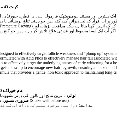
کینٹ 43 – گرتے بالوں، گنج پن اور وقت سے پہلے سفید بالوں کا ہومیوپیتھک حل
esigned to effectively target follicle weakness and “plump up” systemic
formulated with Acid Phos to effectively manage hair fall associated wi
s to effectively target the underlying causes of early whitening for a hea
rgets the scalp to encourage new hair regrowth, ensuring a thicker and 
ula that provides a gentle, non-toxic approach to maintaining long-ter
عام خوراک:
10 قطرے دن میں تین بار تھوڑے سے تازہ پانی میں ملا کر پیئیں۔
تواتر:
بہترین نتائج اور بالوں کی بہتر نشوونما کے لیے اسے کم از کم 3
دوا کے استعمال سے پہلے شیشی کو اچھی طرح ہلائیں (Shake well before use)۔
ضروری مشورہ:
ہدایت:
دوا میں موجود معمولی ذرات اس کے قدر