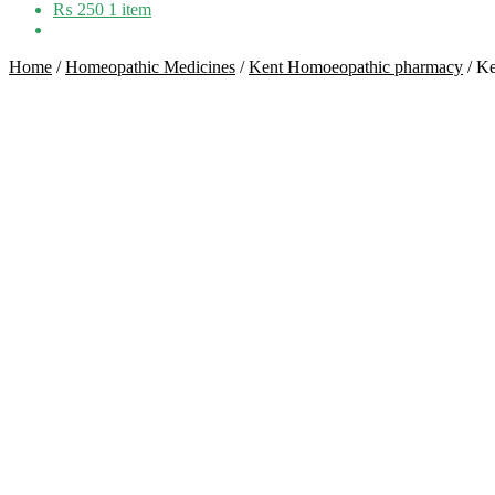
₨
250
1 item
Home
/
Homeopathic Medicines
/
Kent Homoeopathic pharmacy
/
Ke