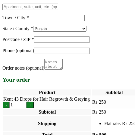
Apartment,
suite,
unit,
Town / City
*
etc.
(optional)
State / County
*
Postcode / ZIP
*
Phone
(optional)
Order notes
(optional)
Your order
Product
Subtotal
Kent 43 Drops for Hair Regrowth & Greying
₨
250
-
+
Subtotal
₨
250
Shipping
Flat rate:
₨
25
Total
₨
500