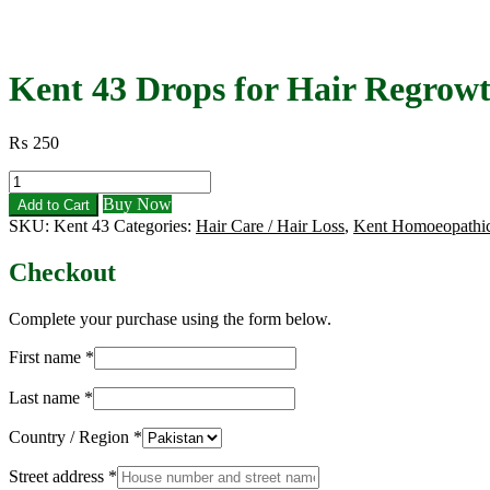
Kent 43 Drops for Hair Regrow
₨
250
Kent
43
Buy Now
Add to Cart
Drops
SKU:
Kent 43
Categories:
Hair Care / Hair Loss
,
Kent Homoeopathi
for
Hair
Checkout
Regrowth
&
Greying
Complete your purchase using the form below.
quantity
First name
*
Last name
*
Country / Region
*
Street address
*