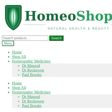
Skip
Skip
to
to
navigation
content
Search
Search
for:
Menu
Home
Shop All
Homeopathic Medicines
Dr Masood
Dr Reckeweg
Paul Brooks
Home
Shop All
Homeopathic Medicines
Dr Masood
Dr Reckeweg
Paul Brooks