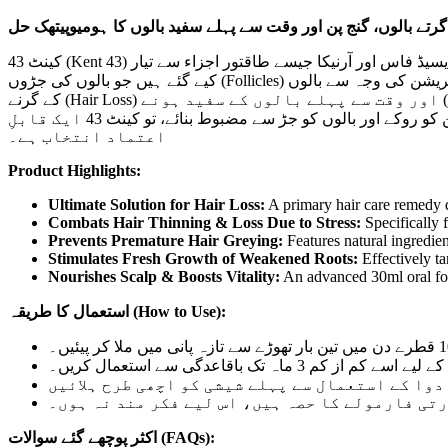
کینٹ 43 (Kent 43) بالوں کے گرنے، کمزوری اور بالوں کی صحت کو بحال کرنے کے لیے ایک بہترین اور مستند ہومیوپیتھک فارمولہ ہے۔ یہ قطرے جبورنڈی، ایسیڈ فاس اور آرنیکا جیسے طاقتور اجزاء سے تیار
کیے گئے ہیں جو بالوں کی جڑوں (Follicles) کو مضبوط بناتے ہیں اور نئے بال اگانے میں مدد دیتے ہیں۔ یہ خاص طور پر ان افراد کے لیے ڈیزائن کیے گئے ہیں جو ذہنی تناؤ، پریشانی یا ڈپریشن کی وجہ سے بالوں
کے گرنے (Hair Loss) اور وقت سے پہلے بالوں کے سفید ہونے (Premature Greying) کا شکار ہوں۔ کینٹ 43 نہ صرف بالوں کی جڑوں کو غذائیت فراہم کر کے انہیں گھنا بناتا ہے بلکہ مدافعت بڑھانے اور
بالوں کی قدرتی چمک بحال کرنے کا ایک آزمودہ ذریعہ ہے۔ اگر آپ ایک ایسا محفوظ اور قدرتی علاج تلاش کر رہے ہیں جو گنج پن کو روکے اور بالوں کو جڑ سے مضبوط بنائے، تو کینٹ 43 ایک قابلِ
اعتماد انتخاب ہے۔
Product Highlights:
Ultimate Solution for Hair Loss:
A primary hair care remedy d
Combats Hair Thinning & Loss Due to Stress:
Specifically 
Prevents Premature Hair Greying:
Features natural ingredient
Stimulates Fresh Growth of Weakened Roots:
Effectively ta
Nourishes Scalp & Boosts Vitality:
An advanced 30ml oral form
استعمال کا طریقہ (How to Use):
 ماہ تک باقاعدگی سے استعمال کریں۔
تی فارمولے کا حصہ ہیں، اس لیے فکر مند نہ ہوں۔
اکثر پوچھے گئے سوالات (FAQs):