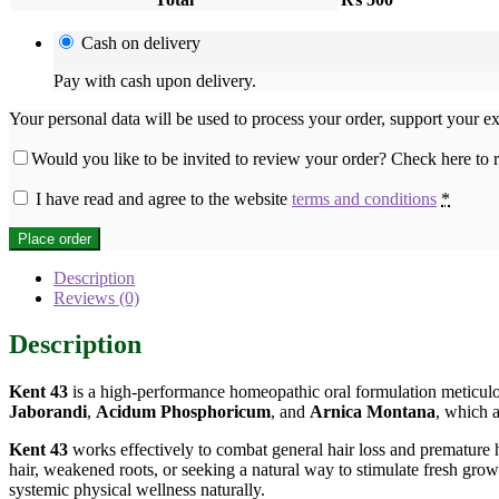
Cash on delivery
Pay with cash upon delivery.
Your personal data will be used to process your order, support your e
Would you like to be invited to review your order? Check here to
I have read and agree to the website
terms and conditions
*
Place order
Description
Reviews (0)
Description
Kent 43
is a high-performance homeopathic oral formulation meticulous
Jaborandi
,
Acidum Phosphoricum
, and
Arnica Montana
, which a
Kent 43
works effectively to combat general hair loss and premature 
hair, weakened roots, or seeking a natural way to stimulate fresh growt
systemic physical wellness naturally.