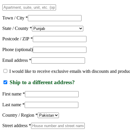
Apartment,
suite,
unit,
Town / City
*
etc.
(optional)
State / County
*
Postcode / ZIP
*
Phone
(optional)
Email address
*
I would like to receive exclusive emails with discounts and produ
Ship to a different address?
First name
*
Last name
*
Country / Region
*
Street address
*