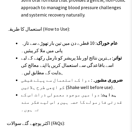
30ml oral formula that provides a gentle, non-toxic
approach to managing blood pressure challenges
and systemic recovery naturally.
استعمال کا طریقہ (How to Use):
عام خوراک:
10 قطرے دن میں تین بار تھوڑے سے تازہ
پانی میں ملا کر پیئیں۔
تواتر:
بہترین نتائج اور بلڈ پریشر کو نارمل رکھنے کے لیے
اسے باقاعدگی سے استعمال کریں یا اپنے معالج کی
ہدایت کے مطابق لیں۔
ضروری مشورہ:
دوا کے استعمال سے پہلے شیشی
کو اچھی طرح ہلائیں (Shake well before use)۔
ہدایت:
دوا میں موجود معمولی ذرات اس کے
قدرتی فارمولے کا حصہ ہیں، اس لیے فکر مند
نہ ہوں۔
اکثر پوچھے گئے سوالات (FAQs):