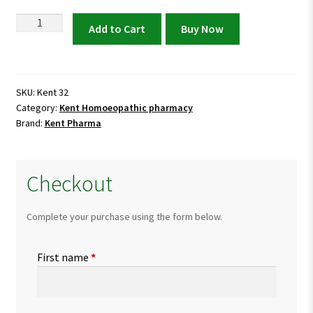
Kent
Add to Cart
Buy Now
32
Drops
for
Hypertension
SKU:
Kent 32
Category:
Kent Homoeopathic pharmacy
&
Brand:
Kent Pharma
Blood
Circulation
quantity
Checkout
Complete your purchase using the form below.
First name
*