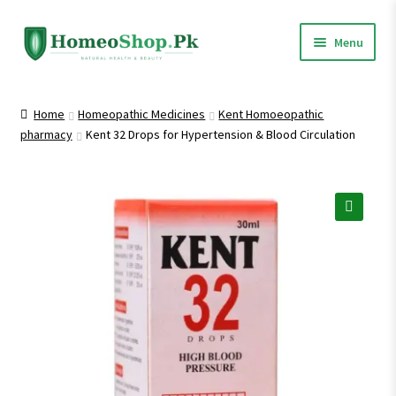
Skip
Skip
Menu
to
to
navigation
content
Home
Home
Homeopathic Medicines
Kent Homoeopathic
pharmacy
Kent 32 Drops for Hypertension & Blood Circulation
Shop All
Homeopathic Medicines
🔍