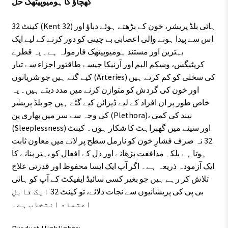
کھچاؤ کا ہومیوپیتھک حل
کینٹ 32 (Kent 32) ہائی بلڈ پریشر، خون کے بڑھتے ہوئے دباؤ اور
اس سے پیدا ہونے والی اعصابی بے چینی کو دور کرنے کے لیے ایک
بہترین اور مستند ہومیوپیتھک فارمولہ ہے۔ یہ قطرے
کریٹیگس، وسکم البم اور آرنیکا جیسے طاقتور اجزاء سے تیار
کیے گئے ہیں جو شریانوں (Arteries) کی سختی کو کم کرتے ہیں
اور خون کی گردش کو متوازن کرنے میں مدد دیتے ہیں۔ یہ
خاص طور پر ان افراد کے لیے ڈیزائن کیے گئے ہیں جو بلڈ پریشر
کی وجہ سے سر میں بھاری پن (Plethora)، نیند کی کمی
(Sleeplessness) اور سینے میں گھبراہٹ کا شکار ہوں۔ کینٹ
32 نہ صرف فشارِ خون کو نارمل سطح پر لانے میں معاون ثابت
ہوتا ہے بلکہ مدافعت بڑھانے اور دل کے افعال کو بہتر بنانے کا
ایک آزمودہ ذریعہ ہے۔ اگر آپ ایک ایسا محفوظ اور قدرتی علاج
تلاش کر رہے ہیں جو بغیر کسی سائیڈ ایفیکٹ کے آپ کو ہائی
بی پی کی پریشانیوں سے نجات دلائے، تو کینٹ 32 ایک قابلِ
اعتماد انتخاب ہے۔