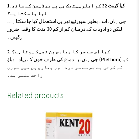
1. کیا کینٹ 32 کو ایلوپیتھک بی پی میڈیسن کے ساتھ
لیا جا سکتا ہے؟
جی ہاں، اسے بطور سپورٹیو تھراپی استعمال کیا جا سکتا ہے،
لیکن دو ادویات کے درمیان کم از کم 30 منٹ کا وقفہ ضرور
رکھیں۔
2. کیا اس سے سر کا بھاری پن ٹھیک ہوتا ہے؟
جی ہاں، یہ دماغ کی طرف خون کے زیادہ دباؤ (Plethora) کو
کم کرتی ہے جس سے سر درد اور بھاری پن میں فوری
راحت ملتی ہے۔
Related products