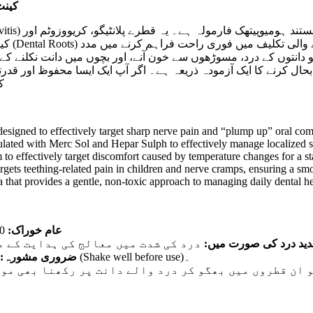
کینٹ 26 – دانت کے درد، مسوڑھوں کی سوجن اور ٹ
کی سوز
حال کرنے کا ایک آزمودہ ذریعہ ہے۔ اگر آپ ایک ایسا محفوظ اور قد
کا
signed to effectively target sharp nerve pain and “plump up” oral comf
lated with Merc Sol and Hepar Sulph to effectively manage localized sw
o effectively target discomfort caused by temperature changes for a sta
rgets teething-related pain in children and nerve cramps, ensuring a smo
hat provides a gentle, non-toxic approach to managing daily dental he
عام خوراک:
10 قطرے دن میں تین بار تھوڑے سے تازہ پانی میں ملا کر پیئیں۔
دید درد کی صورت میں
درد کی شدت میں معالج کی ہدایت کے م
دوا کے استعمال سے پہلے شیشی کو اچھی طرح ہلائیں (Shake well before use)۔
ضروری مشورہ:
بہت (Cotton)  ان قطروں میں بھگو کر درد والے دانت پر رکھنا بھی موثر ہو سکتا ہے۔