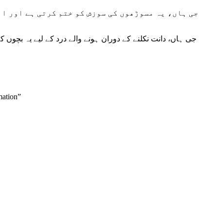
جی ہاں، یہ مسوڑھوں کی سوزش کو ختم کرتی ہے اور ان
جی ہاں، دانت نکلنے کے دوران ہونے والے درد کے لیے یہ بچوں 
mation”