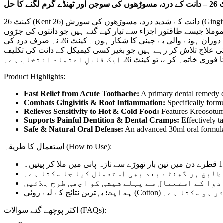
ھنڈے گرم لگنے کا حل
کینٹ 26 (Kent 26) دانت کے شدید درد، مسوڑھوں کی سوزش (Gingivitis) اور دانتوں کی حساسیت کو دور کرنے کے لیے ایک بہترین اور مستند ہومیوپیتھک فارمولہ ہے۔ یہ قطرے پلانٹیگو، کریووزوٹم اور
کیموملا جیسے طاقتور اجزاء سے تیار کیے گئے ہیں جو دانتوں کی جڑوں (Dental Roots) ش کو کم کرتے ہیں اور ٹھنڈا یا گرم لگنے کی وجہ سے ہونے والی تکلیف میں فوری راحت فراہم کرنے میں مدد
دیتے ہیں۔ یہ خاص طور پر ان افراد کے لیے ڈیزائن کیے گئے ہیں جو دانتوں کے درد، مسوڑھوں سے خون آنے، اور بچوں میں دانت نکلنے کے دوران ہونے والی بے چینی کا شکار ہوں۔ کینٹ 26 نہ صرف درد کی
رتی علاج تلاش کر رہے ہیں جو بغیر کسی کیمیکل کے دانت کی تکلیف
 فوری خاتمہ کرے، تو کینٹ 26 ایک قابلِ اعتماد انتخاب ہے۔
Product Highlights:
Fast Relief from Acute Toothache:
A primary dental remedy de
Combats Gingivitis & Root Inflammation:
Specifically formu
Relieves Sensitivity to Hot & Cold Food:
Features Kreosotum t
Supports Painful Dentition & Dental Cramps:
Effectively ta
Safe & Natural Oral Defense:
An advanced 30ml oral formula t
استعمال کا طریقہ (How to Use):
طابق ہر گھنٹے بعد بھی استعمال کیا جا سکتا ہے۔
رین نتائج کے لیے روئی
ہدایت:
اکثر پوچھے گئے سوالات (FAQs):