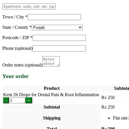
Apartment,
suite,
unit,
Town / City
*
etc.
(optional)
State / County
*
Postcode / ZIP
*
Phone
(optional)
Order notes
(optional)
Your order
Product
Subtota
Kent 26 Drops for Dental Pain & Root Inflammation
₨
250
-
+
Subtotal
₨
250
Shipping
Flat rate
Total
₨
500