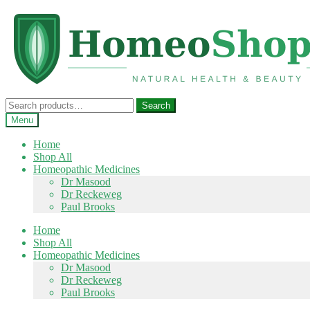
Skip
Skip
to
to
navigation
content
Search
Search
for:
Menu
Home
Shop All
Homeopathic Medicines
Dr Masood
Dr Reckeweg
Paul Brooks
Home
Shop All
Homeopathic Medicines
Dr Masood
Dr Reckeweg
Paul Brooks