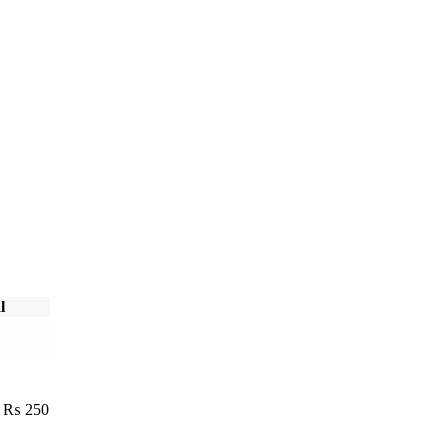
l
:
₨
250