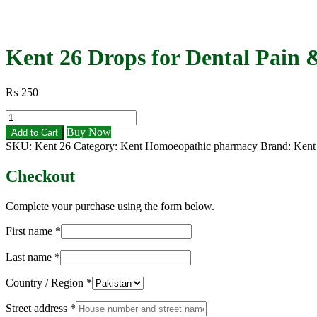
Kent 26 Drops for Dental Pain
₨
250
Kent
26
Buy Now
Add to Cart
Drops
SKU:
Kent 26
Category:
Kent Homoeopathic pharmacy
Brand:
Kent
for
Dental
Checkout
Pain
&
Root
Complete your purchase using the form below.
Inflammation
quantity
First name
*
Last name
*
Country / Region
*
Street address
*