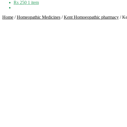
₨
250
1 item
Home
/
Homeopathic Medicines
/
Kent Homoeopathic pharmacy
/
Ke