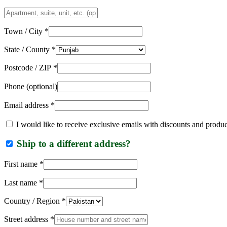
Apartment,
suite,
unit,
Town / City
*
etc.
(optional)
State / County
*
Postcode / ZIP
*
Phone
(optional)
Email address
*
I would like to receive exclusive emails with discounts and produ
Ship to a different address?
First name
*
Last name
*
Country / Region
*
Street address
*