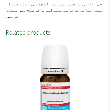
جی بالکل، یہ جسم میں آئرن کے جذب ہونے کے عمل کو
بہتر بناتی ہے جس سے ہیموگلوبن کی سطح میں بہتری
آتی ہے۔
Related products