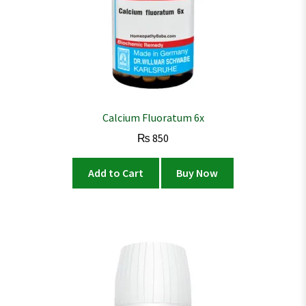
Calcium Fluoratum 6x
₨
850
Add to Cart
Buy Now