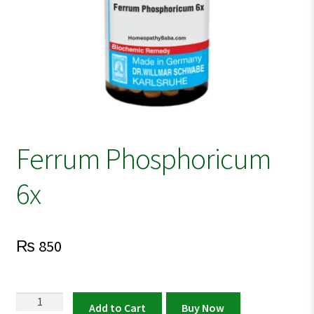
Ferrum Phosphoricum
6x
₨
850
Ferrum
Add to Cart
Buy Now