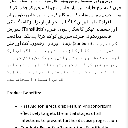
بہترین اور مستند ہومیوپیتھک فارمولہ ہے۔ یہ نمک ہمارے
خون کے سرخ خلیات میں پایا جاتا ہے جو آکسیجن کو جذب کر کے
پورے جسم میں پہنچانے کا اہم کام کرتا ہے۔ یہ خاص طور پر ان
افراد کے لیے ڈیزائن کیا گیا ہے جو بار بار نزلہ زکام، گلے کی
سوزش (Tonsillitis)، اور جسمانی تھکن کا شکار ہوں۔ فیرم
فاسفوریکم نہ صرف سوزش کو کم کرتا ہے بلکہ مدافعت
بڑھانے اور تازہ زخموں، کٹ اور جلن (Sunburn) کو تیزی سے
ٹھیک کرنے کا ایک آزمودہ ذریعہ ہے۔ اگر آپ ایک
ایسا محفوظ اور قدرتی بائیو کیمک علاج تلاش کر رہے
ہیں جو خون کی گردش کو بہتر بنائے اور ہاتھ پاؤں
ٹھنڈے رہنے کے مسئلے کو ختم کرے، تو یہ نمک ایک
قابلِ اعتماد انتخاب ہے۔
Product Benefits:
First Aid for Infections:
Ferrum Phosphoricum
effectively targets the initial stages of all
infections to prevent further disease progression.
Combats Fever & Inflammation:
Specifically