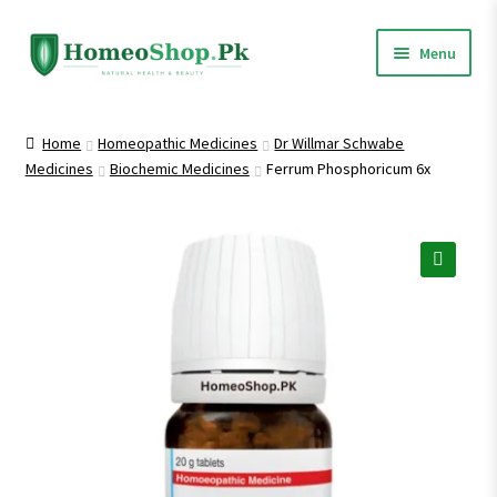
Skip
Skip
Menu
to
to
navigation
content
Home
Home
Homeopathic Medicines
Dr Willmar Schwabe
Medicines
Biochemic Medicines
Ferrum Phosphoricum 6x
Shop All
Homeopathic Medicines
🔍