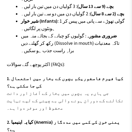
بچے (9 سے 13 سال):
3 گولیاں دن میں تین بار لیں۔
بچے (2 سے 8 سال):
2 گولیاں دن میں دو سے تین بار لیں۔
1 گولی تھوڑے سے پانی میں پیس کر
شیر خوار (Infants):
ہونٹوں پر لگائیں۔
ضروری مشورہ:
گولیوں کو چبانے کے بجائے منہ میں
رکھ کر گھلنے دیں (Dissolve in mouth) تاکہ معدنیات
براہِ راست جذب ہو سکیں۔
اکثر پوچھے گئے سوالات (FAQs):
1. کیا فیرم فاسفوریکم بچوں کے بخار میں استعمال
کی جا سکتی ہے؟
جی ہاں، یہ بچوں میں بخار کے آغاز اور دانت
نکالنے کے دوران ہونے والی بے چینی کے لیے نہایت
محفوظ اور موثر دوا ہے۔
2. کیا یہ اینیمیا (Anemia) یعنی خون کی کمی میں مددگار
ہے؟