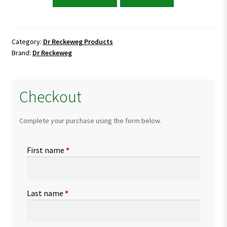
Reckeweg
R7
Liver
and
Category:
Dr Reckeweg Products
Brand:
Dr Reckeweg
Gallbladder
Drops
quantity
Checkout
Complete your purchase using the form below.
First name
*
Last name
*