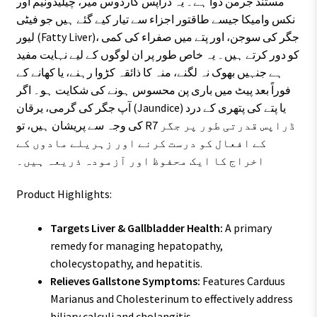
مستند جرمن دوا ہے۔ یہ ڈراپس کارڈوس میر، چیلیڈونیم اور
نکس وامیکا جیسے طاقتور اجزاء سے تیار کیے گئے ہیں جو فیٹی
لیور (Fatty Liver)، جگر کی سوجن، اور پتے میں صفراء کی کمی
کو دور کرتے ہیں۔ یہ خاص طور پر ان لوگوں کے لیے نہایت مفید
ہے جنہیں بھوک نہ لگنے، منہ کا ذائقہ کڑوا رہنے، یا کھانے کے
فوراً بعد پیٹ میں باری پن محسوس ہونے کی شکایت ہو۔ اگر
آپ جگر کی گرمی، یرقان (Jaundice) یا پتے کی پتھری کے درد
کی وجہ سے پریشان ہیں، تو R7 ڈراپس قدرتی طور پر جگر
کے افعال کو درست کرنے اور زہریلے مادوں کے
اخراج کا ایک محفوظ اور آزمودہ ذریعہ ہیں۔
Product Highlights:
Targets Liver & Gallbladder Health:
A primary
remedy for managing hepatopathy,
cholecystopathy, and hepatitis.
Relieves Gallstone Symptoms:
Features Carduus
Marianus and Cholesterinum to effectively address
biliary calculi and cholangitis.