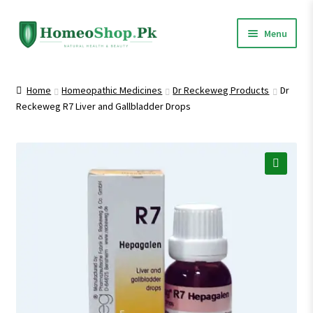
Skip
Skip
Menu
to
to
navigation
content
Home
Home
Homeopathic Medicines
Dr Reckeweg Products
Dr
Reckeweg R7 Liver and Gallbladder Drops
Shop All
Homeopathic Medicines
🔍