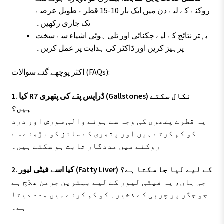
روکنے کے لیے دن میں ایک بار 10-15 قطرے طویل عرصے
تک جاری رکھیں۔
بہتر نتائج کے لیے چکنائی اور تلی ہوئی اشیاء سے سخت
پرہیز کریں اور ڈاکٹر کی ہدایت پر عمل کریں۔
اکثر پوچھے گئے سوالات (FAQs):
1. کیا R7 ڈراپس پتے کی پتھری (Gallstones) نکال سکتے
ہیں؟
یہ قطرے پتھری کی وجہ سے ہونے والی سوزش اور درد
کو کم کرتے ہیں اور پتھری کے سائز کو بڑھنے سے
روکنے میں مددگار ثابت ہو سکتے ہیں۔
2. کیا اسے فیٹی لیور (Fatty Liver) کے لیے لیا جا سکتا ہے؟
جی ہاں، یہ فیٹی لیور کے لیے بہترین جرمن علاج ہے
جو جگر پر چربی کے ذخیرہ کو کم کرنے میں مدد دیتا
ہے۔