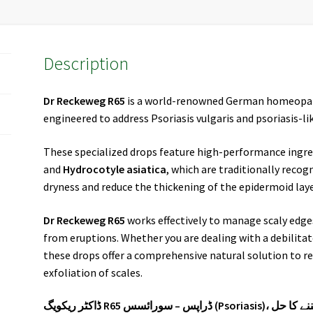
Description
Dr Reckeweg R65
is a world-renowned German homeopat
engineered to address Psoriasis vulgaris and psoriasis-l
These specialized drops feature high-performance ingre
and
Hydrocotyle asiatica
, which are traditionally recog
dryness and reduce the thickening of the epidermoid laye
Dr Reckeweg R65
works effectively to manage scaly edges
from eruptions. Whether you are dealing with a debilitat
these drops offer a comprehensive natural solution to r
exfoliation of scales.
ڈاکٹر ریکویگ R65 ورائسس