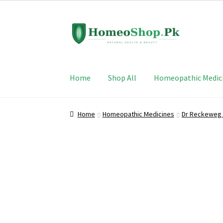
Skip
Skip
to
to
navigation
content
Home
Shop All
Homeopathic Medic
Home
Homeopathic Medicines
Dr Reckeweg 