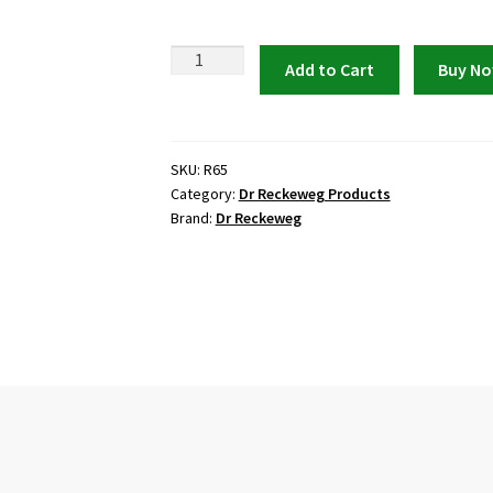
Dr
Add to Cart
Buy N
Reckeweg
R65
Psoriasis
Drops
SKU:
R65
Category:
Dr Reckeweg Products
quantity
Brand:
Dr Reckeweg