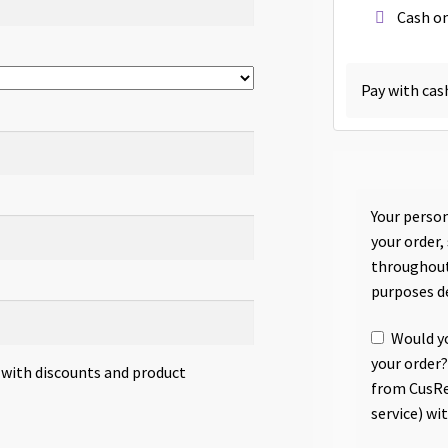
Cash on
Pay with cas
Your person
your order,
throughout
purposes d
Would yo
your order?
s with discounts and product
from CusRe
service) wi