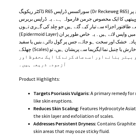
ڈاکٹر ریکویگ R65 سورائسس ڈراپس (Dr Reckeweg R65) جِلد کی ضدی بیماری سورائسس، چنبل اور جِلد پر
یوپیتھی کا ایک مخصوص جرمن فارمولہ ہے۔ یہ ڈراپس بربرس
ے طاقتور اجزاء سے تیار کیے گئے ہیں جو جِلد کی گہری تہوں
(Epidermoid Layer) کی سوزش کو کم کرتے اور اسے قدرتی حالت میں واپس لاتے ہیں۔ یہ خاص طور پر ان
یادہ خشک اور سخت ہو جائے، جس پر گول دائرے بنیں یا سفید
چھلکے (Scales) اترنے لگیں۔ اگر آپ جِلد کے موٹا ہونے، شدید خارش یا چنبل نما ایگزیما سے پریشان ہیں، تو R65
 بہتر بنانے اور اسے صاف کرنے کا ایک محفوظ اور
آزمودہ ذریعہ ہیں۔
Product Highlights:
Targets Psoriasis Vulgaris:
A primary remedy for 
like skin eruptions.
Reduces Skin Scaling:
Features Hydrocotyle Asiati
the skin layer and exfoliation of scales.
Addresses Persistent Dryness:
Contains Graphites
skin areas that may ooze sticky fluid.