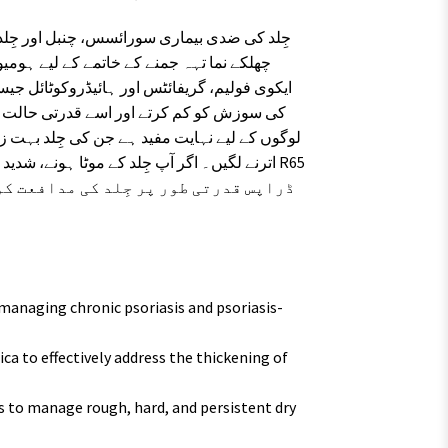
چھلکے نما تہہ جمنے کے خاتمے کے لیے ہوم
ایکوی فولیم، گریفائٹس اور ہائیڈروکوٹائل جیس
لوگوں کے لیے نہایت مفید ہے جن کی جِلد بہت ز
ڈراپس قدرتی طور پر جِلد کی مدافعت کو
managing chronic psoriasis and psoriasis-
ca to effectively address the thickening of
 to manage rough, hard, and persistent dry