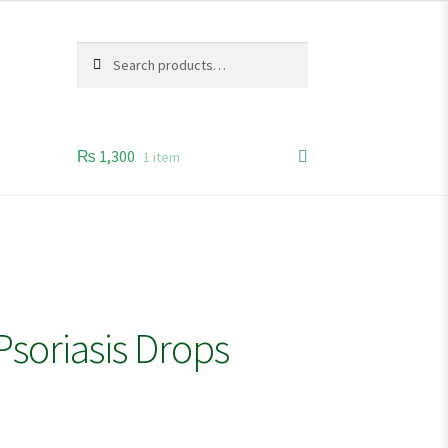
Search
Search
for:
₨
1,300
1 item
soriasis Drops