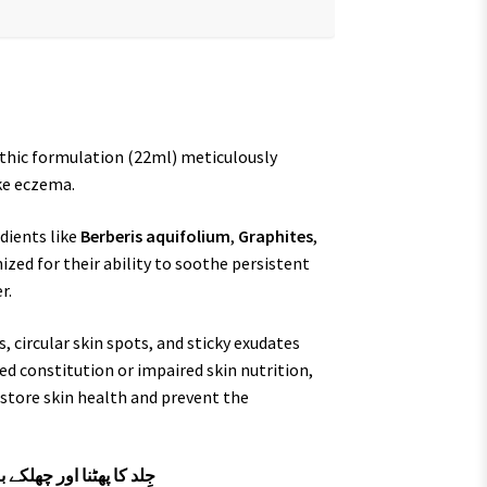
hic formulation (22ml) meticulously
ike eczema.
dients like
Berberis aquifolium
,
Graphites
,
nized for their ability to soothe persistent
r.
, circular skin spots, and sticky exudates
ed constitution or impaired skin nutrition,
estore skin health and prevent the
ڈراپس – س (Psoriasis)، جِلد کا پھٹنا اور چھلکے بننے کا حل