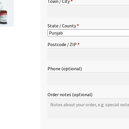
Town / City
*
etc.
(optional)
State / County
*
Postcode / ZIP
*
Phone
(optional)
Order notes
(optional)