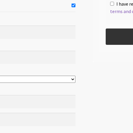
I have r
terms and 