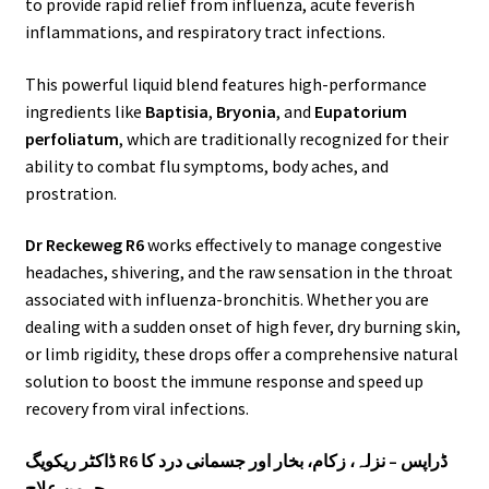
to provide rapid relief from influenza, acute feverish
inflammations, and respiratory tract infections.
This powerful liquid blend features high-performance
ingredients like
Baptisia
,
Bryonia
, and
Eupatorium
perfoliatum
, which are traditionally recognized for their
ability to combat flu symptoms, body aches, and
prostration.
Dr Reckeweg R6
works effectively to manage congestive
headaches, shivering, and the raw sensation in the throat
associated with influenza-bronchitis. Whether you are
dealing with a sudden onset of high fever, dry burning skin,
or limb rigidity, these drops offer a comprehensive natural
solution to boost the immune response and speed up
recovery from viral infections.
ڈاکٹر ریکویگ R6 ڈراپس – نزلہ، زکام، بخار اور جسمانی درد کا
جرمن علاج