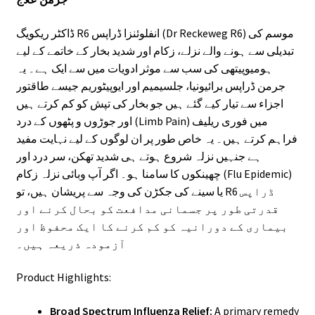
ڈاکٹر ریکویگ R6 انفلوئنزا ڈراپس (Dr Reckeweg R6) موسم کی
تبدیلی سے ہونے والے نزلے، زکام اور شدید بخار کے خاتمے کے لیے
ہومیوپیتھی کی سب سے موثر ادویات میں سے ایک ہے۔ یہ
جرمن ڈراپس برائیونیا، جلسیمیم اور ایوپیٹوریم جیسے طاقتور
اجزاء سے تیار کیے گئے ہیں جو بخار کی تپش کو کم کرتے ہیں
اور جوڑوں و پٹھوں کے درد (Limb Pain) میں فوری ریلیف
فراہم کرتے ہیں۔ یہ خاص طور پر ان لوگوں کے لیے نہایت مفید
ہے جنہیں نزلہ شروع ہوتے ہی شدید تھکن، سر درد اور
چھینکوں کا سامنا ہو۔ اگر آپ وبائی نزلہ زکام (Flu Epidemic)
یا سینے کی جکڑن کی وجہ سے پریشان ہیں، تو R6 ڈراپس
قدرتی طور پر جسمانی مدافعت کو بحال کرنے اور
بیماری کے دورانیہ کو کم کرنے کا ایک محفوظ اور
آزمودہ ذریعہ ہیں۔
Product Highlights:
Broad Spectrum Influenza Relief:
A primary remedy