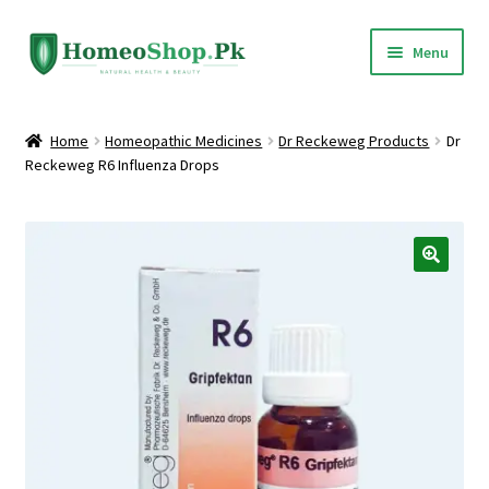
Skip
Skip
Menu
to
to
navigation
content
Home
Home
Homeopathic Medicines
Dr Reckeweg Products
Dr
Reckeweg R6 Influenza Drops
Shop All
Expand
Homeopathic Medicines
child
menu