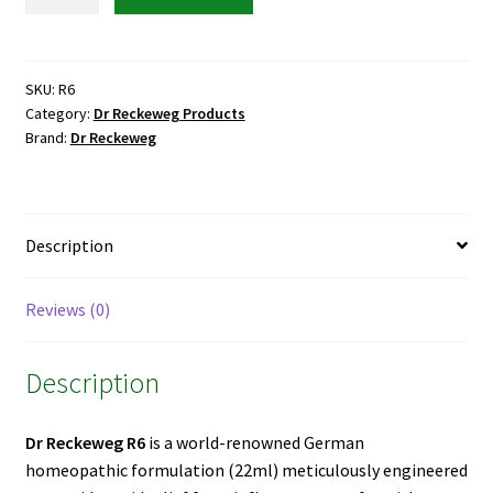
Reckeweg
R6
Influenza
Drops
SKU:
R6
Category:
Dr Reckeweg Products
quantity
Brand:
Dr Reckeweg
Description
Reviews (0)
Description
Dr Reckeweg R6
is a world-renowned German
homeopathic formulation (22ml) meticulously engineered