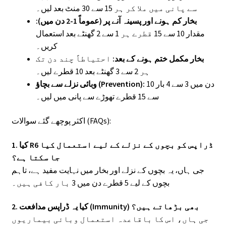
سے پانی میں ملا کر ہر 15 سے 30 منٹ بعد لیں۔
بخار کم ہونے اور پسینہ آنے پر (عموماً 1-2 دن میں):
مقدار 10 سے 15 قطرے ہر 1 سے 2 گھنٹے بعد استعمال
کریں۔
بخار مکمل ختم ہونے کے بعد:
احتیاطاً چند دن تک
ہر 2 سے 3 گھنٹے بعد 10 قطرے لیں۔
دن میں 3 سے 4 بار 10
وبائی نزلے سے بچاؤ (Prevention):
سے 15 قطرے تھوڑے سے پانی میں لیں۔
اکثر پوچھے گئے سوالات (FAQs):
1. کیا R6 ڈراپس کو بچوں کے نزلے کے لیے استعمال کیا
جا سکتا ہے؟
جی ہاں، یہ بچوں کے نزلے اور بخار میں نہایت مفید ہے، تاہم
بچوں کے لیے 5 قطرے دن میں 3 بار کافی ہیں۔
2. کیا یہ ڈراپس مدافعت (Immunity) بھی بڑھاتے ہیں؟
جی ہاں، اس کا باقاعدہ استعمال وبائی بیماریوں