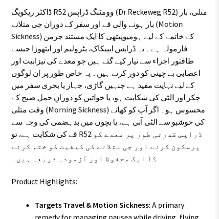
ڈاکٹر ریکویگ R52 وومٹنگ ڈراپس (Dr Reckeweg R52) متلی، بار
بار ہونے والی قے اور سفر کے دوران جی متلانے (Motion
Sickness) کے خاتمے کے لیے ہومیوپیتھی کا ایک مستند جرمن
فارمولہ ہے۔ یہ ڈراپس ایپیکاک، پٹرولیم اور ایتھوزا جیسے
طاقتور اجزاء سے تیار کیے گئے ہیں جو معدے کی تیزابیت اور
اعصابی بے چینی کو دور کرتے ہیں۔ یہ خاص طور پر ان لوگوں
کے لیے نہایت مفید ہے جنہیں گاڑی، جہاز یا بحری سفر میں
چکر اور الٹی کی شکایت ہو، یا خواتین کو دورانِ حمل صبح کے
وقت متلی (Morning Sickness) محسوس ہو۔ اگر آپ کو کھانے
کی خوشبو سے الٹی آتی ہے، یا بچوں میں بدہضمی کی وجہ سے
قے کی شکایت ہے، تو R52 ڈراپس قدرتی طور پر معدے کو
پرسکون کرنے اور جی متلانے کی کیفیت کو ختم کرنے
کا ایک محفوظ اور آزمودہ ذریعہ ہیں۔
Product Highlights:
Targets Travel & Motion Sickness:
A primary
remedy for managing nausea while driving, flying,