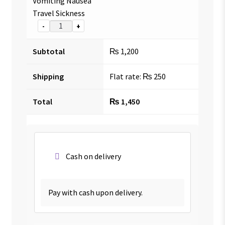
Vomiting Nausea
Travel Sickness
-
+
Subtotal
₨
1,200
Shipping
Flat rate:
₨
250
Total
₨
1,450
Cash on delivery
Pay with cash upon delivery.