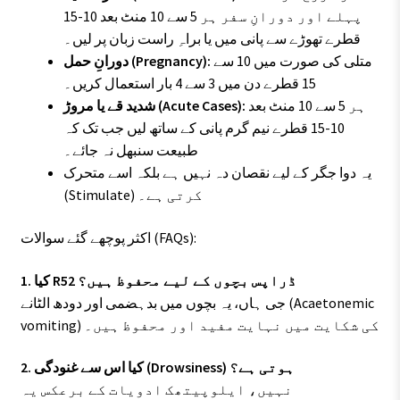
پہلے اور دورانِ سفر ہر 5 سے 10 منٹ بعد 10-15
قطرے تھوڑے سے پانی میں یا براہِ راست زبان پر لیں۔
متلی کی صورت میں 10 سے
دورانِ حمل (Pregnancy):
15 قطرے دن میں 3 سے 4 بار استعمال کریں۔
ہر 5 سے 10 منٹ بعد
شدید قے یا مروڑ (Acute Cases):
10-15 قطرے نیم گرم پانی کے ساتھ لیں جب تک کہ
طبیعت سنبھل نہ جائے۔
یہ دوا جگر کے لیے نقصان دہ نہیں ہے بلکہ اسے متحرک
(Stimulate) کرتی ہے۔
اکثر پوچھے گئے سوالات (FAQs):
1. کیا R52 ڈراپس بچوں کے لیے محفوظ ہیں؟
جی ہاں، یہ بچوں میں بدہضمی اور دودھ الٹانے (Acaetonemic
vomiting) کی شکایت میں نہایت مفید اور محفوظ ہیں۔
2. کیا اس سے غنودگی (Drowsiness) ہوتی ہے؟
نہیں، ایلوپیتھک ادویات کے برعکس یہ