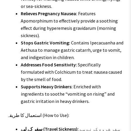
or sea-sickness.
Relieves Pregnancy Nausea:
Features
Apomorphinum to effectively provide a soothing
effect during hyperemesis gravidarum (morning
sickness).
Stops Gastric Vomiting:
Contains Ipecacuanha and
Aethusa to manage gastric catarrh, urge to vomit,
and indigestion in children.
Addresses Food Sensitivity:
Specifically
formulated with Colchicum to treat nausea caused
by the smell of food.
Supports Heavy Drinkers:
Enriched with
ingredients to soothe “vomiting on rising” and
gastric irritation in heavy drinkers.
استعمال کا طریقہ (How to Use):
سفر شروع کرنے سے
سفر کے لیے (Travel Sickness):