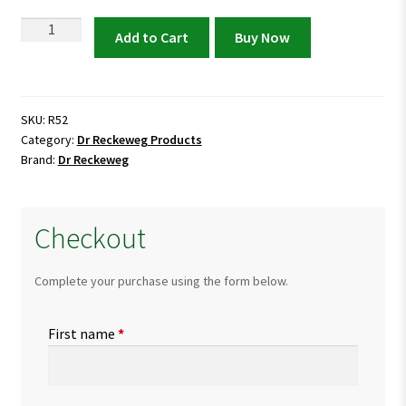
Dr
Add to Cart
Buy Now
Reckeweg
R52
Vomiting
Nausea
SKU:
R52
Category:
Dr Reckeweg Products
Travel
Brand:
Dr Reckeweg
Sickness
quantity
Checkout
Complete your purchase using the form below.
First name
*