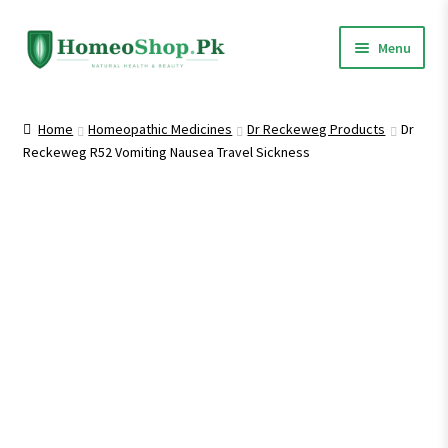
Skip
Skip
Menu
to
to
navigation
content
Home
Home
Homeopathic Medicines
Dr Reckeweg Products
Dr
Reckeweg R52 Vomiting Nausea Travel Sickness
Shop All
Expand
Homeopathic Medicines
child
menu