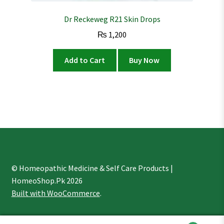
Dr Reckeweg R21 Skin Drops
₨
1,200
Add to Cart
Buy Now
© Homeopathic Medicine & Self Care Products |
HomeoShop.Pk 2026
Built with WooCommerce
.