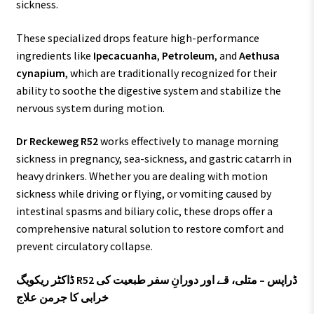
sickness.
These specialized drops feature high-performance
ingredients like
Ipecacuanha
,
Petroleum
, and
Aethusa
cynapium
, which are traditionally recognized for their
ability to soothe the digestive system and stabilize the
nervous system during motion.
Dr Reckeweg R52
works effectively to manage morning
sickness in pregnancy, sea-sickness, and gastric catarrh in
heavy drinkers. Whether you are dealing with motion
sickness while driving or flying, or vomiting caused by
intestinal spasms and biliary colic, these drops offer a
comprehensive natural solution to restore comfort and
prevent circulatory collapse.
ڈاکٹر ریکویگ R52 ڈراپس – متلی، قے اور دورانِ سفر طبعیت کی
خرابی کا جرمن علاج