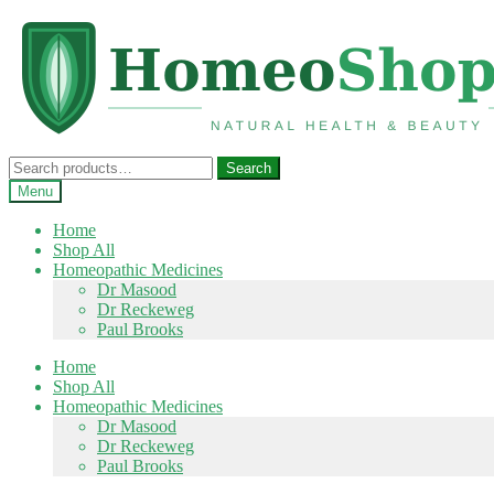
Skip
Skip
to
to
navigation
content
Search
Search
for:
Menu
Home
Shop All
Homeopathic Medicines
Dr Masood
Dr Reckeweg
Paul Brooks
Home
Shop All
Homeopathic Medicines
Dr Masood
Dr Reckeweg
Paul Brooks