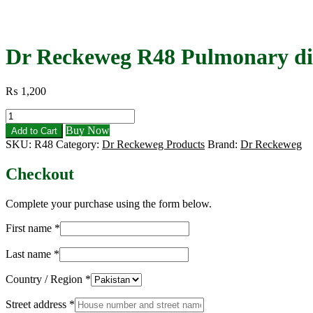
Dr Reckeweg R48 Pulmonary di
₨
1,200
Dr
Reckeweg
Buy Now
Add to Cart
R48
SKU:
R48
Category:
Dr Reckeweg Products
Brand:
Dr Reckeweg
Pulmonary
diseases
Checkout
Drops
quantity
Complete your purchase using the form below.
First name
*
Last name
*
Country / Region
*
Street address
*