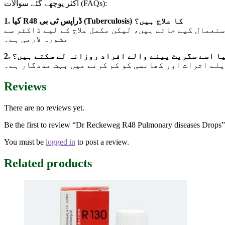
اکثر پوچھے گئے سوالات (FAQs):
1. کیا R48 ڈراپس ٹی بی (Tuberculosis) کا علاج ہیں؟
تعمال کیے جاتے ہیں، لیکن مکمل علاج کے لیے ڈاکٹر سے
مشورہ لازمی ہے۔
2. ا اسے سگریٹ پینے والے افراد روزانہ لے سکتے ہیں؟
یلے اثرات اور کھانسی کو کم کرنے میں بہت مددگار ہے۔
Reviews
There are no reviews yet.
Be the first to review “Dr Reckeweg R48 Pulmonary diseases Drops”
You must be
logged in
to post a review.
Related products