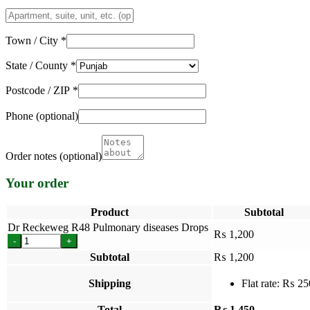
Apartment,
suite,
unit,
Town / City
*
etc.
(optional)
State / County
*
Postcode / ZIP
*
Phone
(optional)
Order notes
(optional)
Your order
Product
Subtotal
Dr Reckeweg R48 Pulmonary diseases Drops
₨
1,200
-
+
Subtotal
₨
1,200
Shipping
Flat rate:
₨
25
Total
₨
1,450