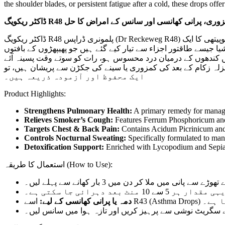
the shoulder blades, or persistent fatigue after a cold, these drops offe
ڈاکٹر ریکویگ R48 پرانی کھانسی اور سانس کے امراض کا حل
ڈاکٹر ریکویگ R48 پلمونری ڈراپس (Dr Reckeweg R48) پھیپھڑوں کی نقاہت، سانس کی نالیوں کی سوزش اور سگریٹ نوشی کی وجہ سے ہونے والی مستقل کھانسی کے خاتمے کے لیے ہومیوپیتھی کا ایک
پس فیرم فاس، برائیونیا اور سلیشیا جیسے طاقتور اجزاء سے تیار کیے گئے ہیں جو پھیپھڑوں کے بافتوں
طور پر ان لوگوں کے لیے نہایت مفید ہے جنہیں کندھوں کے درمیان درد محسوس ہو، رات کو سوتے وقت پسینہ آئے
ہوں۔ اگر آپ نزلہ زکام کے بعد کی کمزوری یا سینے کی جکڑن سے پریشان ہیں، تو R48 ی کارکردگی بہتر بنانے اور جسمانی توانائی بحال کرنے کا
ایک محفوظ اور آزمودہ ذریعہ ہیں۔
Product Highlights:
Strengthens Pulmonary Health:
A primary remedy for managin
Relieves Smoker’s Cough:
Features Ferrum Phosphoricum and B
Targets Chest & Back Pain:
Contains Acidum Picrinicum and 
Controls Nocturnal Sweating:
Specifically formulated to man
Detoxification Support:
Enriched with Lycopodium and Sepia to 
استعمال کا طریقہ (How to Use):
 منٹ بعد دہرائی جا سکتی ہے۔
اسے R43
دمہ یا پرانی کھانسی کے لیے:
لیے سگریٹ نوشی سے پرہیز کریں اور تازہ ہوا میں سانس لیں۔