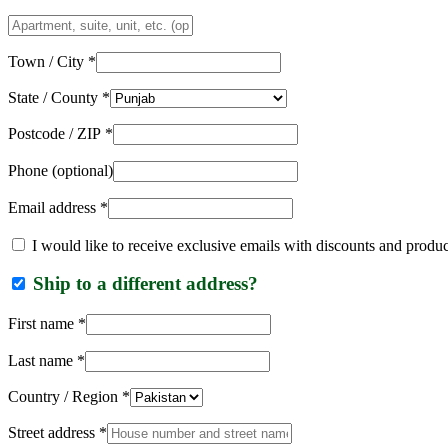
Apartment,
suite,
unit,
Town / City
*
etc.
(optional)
State / County
*
Postcode / ZIP
*
Phone
(optional)
Email address
*
I would like to receive exclusive emails with discounts and produ
Ship to a different address?
First name
*
Last name
*
Country / Region
*
Street address
*