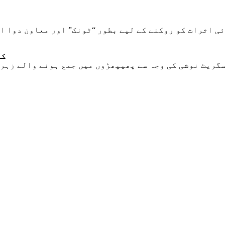
ی اثرات کو روکنے کے لیے بطور “ٹونک” اور معاون دوا اس
کی
سگریٹ نوشی کی وجہ سے پھیپھڑوں میں جمع ہونے والے زہر