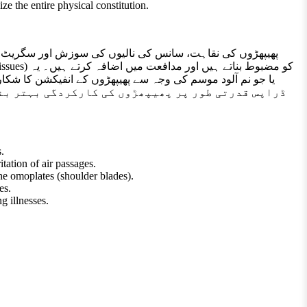
ize the entire physical constitution.
.
ation of air passages.
 omoplates (shoulder blades).
es.
g illnesses.