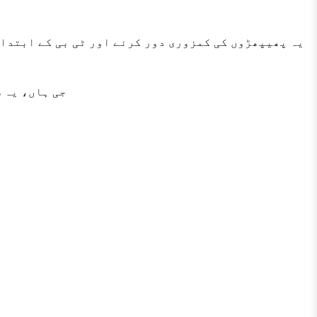
یہ پھیپھڑوں کی کمزوری دور کرنے اور ٹی بی کے ابتدائ
جی ہاں، یہ 