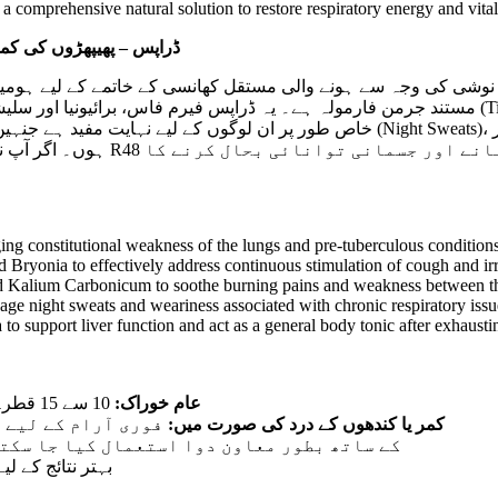
r a comprehensive natural solution to restore respiratory energy and vital
ڈراپس – پھیپھڑوں کی کمزوری، 
مستند جرمن فارمولہ ہے۔ یہ ڈرا (Tissues) کو مضبوط بناتے ہیں اور مدافعت میں اضافہ کرتے ہیں۔ یہ
خاص  (Night Sweats)، یا جو نم آلود موسم کی وجہ سے پھیپھڑوں کے انفیکشن کا شکار
ڈراپس قدرتی طور پر پھیپھڑوں ک
g constitutional weakness of the lungs and pre-tuberculous conditions
ryonia to effectively address continuous stimulation of cough and irrit
Kalium Carbonicum to soothe burning pains and weakness between the
age night sweats and weariness associated with chronic respiratory issu
support liver function and act as a general body tonic after exhaustin
عام خوراک:
10 سے 15 قطرے تھوڑے سے پانی میں ملا کر دن میں 3 بار کھانے سے پہلے لیں۔
کمر یا کندھوں کے درد کی صورت میں:
فوری آرام کے لیے یہی مقدار ہر 5 سے 10
 (Asthma Drops) کے ساتھ بطور معاون دوا استعمال کیا جا سکتا ہے۔
بہتر نتائج کے 