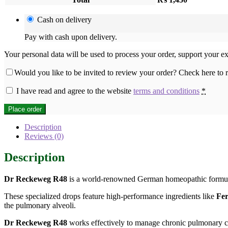
Cash on delivery
Pay with cash upon delivery.
Your personal data will be used to process your order, support your e
Would you like to be invited to review your order? Check here to
I have read and agree to the website
terms and conditions
*
Place order
Description
Reviews (0)
Description
Dr Reckeweg R48
is a world-renowned German homeopathic formulat
These specialized drops feature high-performance ingredients like
Fe
the pulmonary alveoli.
Dr Reckeweg R48
works effectively to manage chronic pulmonary ca