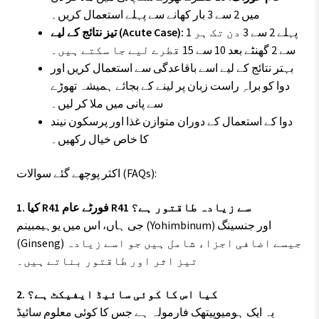
میں 2 سے 3 بار کھانے سے پہلے استعمال کریں۔
پہلے 2 سے 3 دن تک ہر 1
تیز نتائج کے لیے (Acute Case):
سے 2 گھنٹے بعد 10 سے 15 قطرے لیے جا سکتے ہیں۔
بہتر نتائج کے لیے اسے باقاعدگی سے استعمال کریں اور
دوا کو براہِ راست زبان پر لینے کے بجائے ہمیشہ تھوڑے
سے پانی میں ملا کر لیں۔
دوا کے استعمال کے دوران متوازن غذا اور پرسکون نیند
کا خاص خیال رکھیں۔
اکثر پوچھے گئے سوالات (FAQs):
1. کیا R41 فورٹے عام R41 سے زیادہ طاقتور ہے؟
جی ہاں، اس میں یوہیمبینم (Yohimbinum) اور جنسینگ
(Ginseng) جیسے اضافی اجزاء شامل ہیں جو اسے زیادہ
تیز اثر اور طاقتور بناتے ہیں۔
2. کیا اس کا کوئی سائیڈ ایفیکٹ ہے؟
یہ ایک ہومیوپیتھک فارمولہ ہے جس کا کوئی معلوم سائیڈ