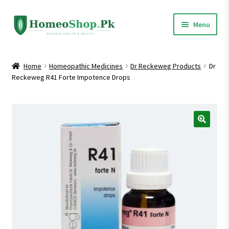
Skip
Skip
Menu
to
to
navigation
content
Home
Home
Homeopathic Medicines
Dr Reckeweg Products
Dr
Reckeweg R41 Forte Impotence Drops
Shop All
Homeopathic Medicines
🔍