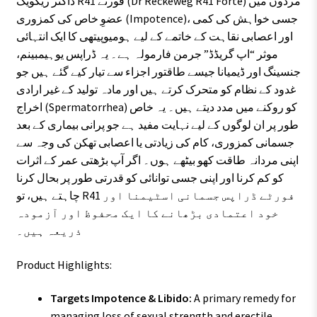
ڈاکٹر ریکویگ R41 فورٹے (Dr Reckeweg R41 Forte) مردوں میں
عضوِ خاص کی کمزوری (Impotence)، جسی خواہش کی کمی
اور اعصابی نقاہت کے خاتمے کے لیے ہومیوپیتھی کا ایک انتہائی
موثر “اپ گریڈڈ” جرمن فارمولہ ہے۔ یہ ڈراپس یوہیمبینم،
جنسینگ اور ڈیمیانا جیسے طاقتور اجزاء سے تیار کیے گئے ہیں جو
غدود کے نظام کو متحرک کرتے ہیں اور مادہ تولید کے غیر ارادی
اخراج (Spermatorrhea) کو روکنے میں مدد دیتے ہیں۔ یہ خاص
طور پر ان لوگوں کے لیے نہایت مفید ہے جو پرانی بیماری کے بعد
جسمانی کمزوری، کام کی زیادتی یا اعصابی تھکن کی وجہ سے
اپنی مردانہ طاقت کھو بیٹھے ہوں۔ اگر آپ بڑھتی عمر کے اثرات
کو کم کرنا اور اپنی جسی توانائی کو قدرتی طور پر بحال کرنا
چاہتے ہیں، تو R41 فورٹے ڈراپس جسمانی اسٹیمنا اور
خود اعتمادی بڑھانے کا ایک محفوظ اور آزمودہ
ذریعہ ہیں۔
Product Highlights:
Targets Impotence & Libido:
A primary remedy for
managing loss of sexual strength and erectile