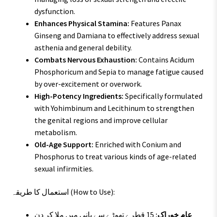
dysfunction.
Enhances Physical Stamina:
Features Panax
Ginseng and Damiana to effectively address sexual
asthenia and general debility.
Combats Nervous Exhaustion:
Contains Acidum
Phosphoricum and Sepia to manage fatigue caused
by over-excitement or overwork.
High-Potency Ingredients:
Specifically formulated
with Yohimbinum and Lecithinum to strengthen
the genital regions and improve cellular
metabolism.
Old-Age Support:
Enriched with Conium and
Phosphorus to treat various kinds of age-related
sexual infirmities.
استعمال کا طریقہ (How to Use):
عام خوراک:
15 قطرے تھوڑے سے پانی میں ملا کر دن