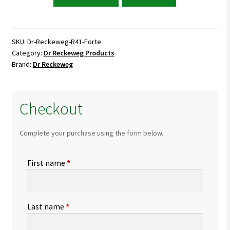
Reckeweg
R41
Forte
Impotence
SKU:
Dr-Reckeweg-R41-Forte
Category:
Dr Reckeweg Products
Drops
Brand:
Dr Reckeweg
quantity
Checkout
Complete your purchase using the form below.
First name
*
Last name
*