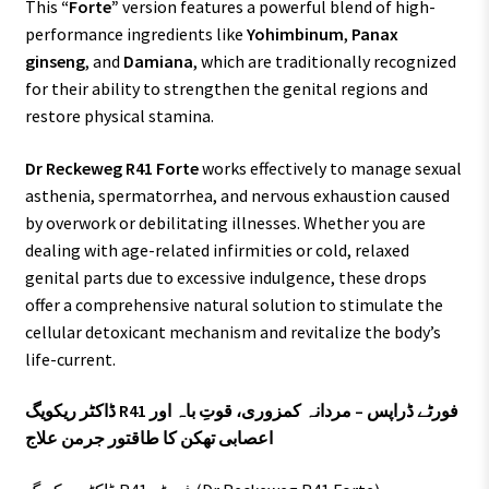
This
“Forte”
version features a powerful blend of high-
performance ingredients like
Yohimbinum
,
Panax
ginseng
, and
Damiana
, which are traditionally recognized
for their ability to strengthen the genital regions and
restore physical stamina.
Dr Reckeweg R41 Forte
works effectively to manage sexual
asthenia, spermatorrhea, and nervous exhaustion caused
by overwork or debilitating illnesses. Whether you are
dealing with age-related infirmities or cold, relaxed
genital parts due to excessive indulgence, these drops
offer a comprehensive natural solution to stimulate the
cellular detoxicant mechanism and revitalize the body’s
life-current.
ڈاکٹر ریکویگ R41 فورٹے ڈراپس – مردانہ کمزوری، قوتِ باہ اور
اعصابی تھکن کا طاقتور جرمن علاج