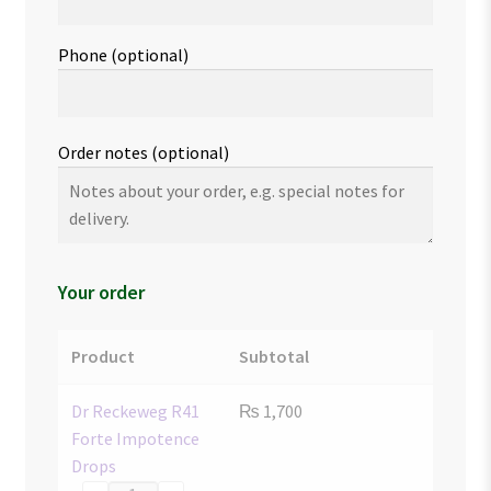
Phone
(optional)
Order notes
(optional)
Your order
Product
Subtotal
Dr Reckeweg R41
₨
1,700
Forte Impotence
Drops