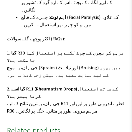
کے اوپر لگانے کے بجائے اس کے ارد گرد کے ٹشوز پر
لگائیں۔
اہم نوٹ:
چہرے کے فالج (Facial Paralysis) کے علاوہ
مرہم کو چہرے پر استعمال نہ کریں۔
اکثر پوچھے گئے سوالات (FAQs):
1. کیا R30 مرہم کو بچوں کے چوٹ لگنے پر استعمال کیا
جا سکتا ہے؟
جی ہاں، یہ موچ (Sprains) اور نیلاہٹ (Bruising) میں بچوں
کے لیے نہایت مفید ہے، لیکن زخم کھلا نہ ہو۔
2. کیا اسے R11 (Rheumatism Drops) کے ساتھ استعمال
کرنا بہتر ہے؟
جی ہاں، بہترین نتائج کے لیے R11 قطرے اندرونی طور پر لیں اور
R30 مرہم بیرونی طور پر متاثرہ جگہ پر لگائیں۔
Related products