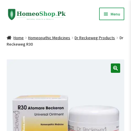
Skip
Skip
Menu
to
to
navigation
content
Home
Home
Homeopathic Medicines
Dr Reckeweg Products
Dr
Reckeweg R30
Shop All
Expand
Homeopathic Medicines
child
menu