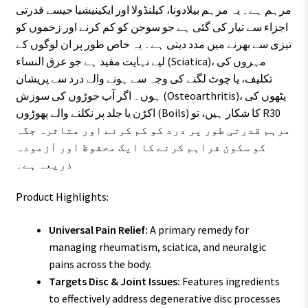
مرہم ہے۔ یہ مرہم بیلادونا، کیلنڈولا اور ایکینیشیا جیسے قدرتی
اجزاء سے تیار کی گئی ہے جو سوجن کو کم کرنے اور زخموں کو
تیزی سے بھرنے میں مدد دیتی ہے۔ یہ خاص طور پر ان لوگوں کے
لیے نہایت مفید ہے جو عرق النساء (Sciatica)، مہروں کی
تکلیف، یا چوٹ لگنے کی وجہ سے ہونے والے درد سے پریشان
ہوں۔ اگر آپ جوڑوں کی سوزش (Osteoarthritis)، پٹھوں کی
اکڑن یا جلد پر نکلنے والے پھوڑوں (Boils) کا شکار ہیں، تو R30
مرہم قدرتی طور پر درد کو کم کرنے اور متاثرہ جگہ
کو سکون فراہم کرنے کا ایک محفوظ اور آزمودہ
ذریعہ ہے۔
Product Highlights:
Universal Pain Relief:
A primary remedy for
managing rheumatism, sciatica, and neuralgic
pains across the body.
Targets Disc & Joint Issues:
Features ingredients
to effectively address degenerative disc processes