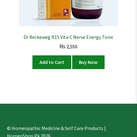
Dr Reckeweg R15 Vita C Nerve Energy Tonic
₨
2,550
Add to Cart
Buy Now
© Homeopathic Medicine & Self Care Products |
HomeoShop.Pk 2026