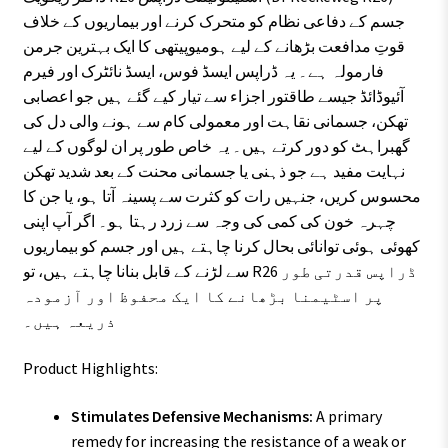
جسم کے دفاعی نظام کو متحرک کرنے اور بیماریوں کے خلاف
قوتِ مدافعت بڑھانے کے لیے ہومیوپیتھی کا ایک بہترین جرمن
فارمولہ ہے۔ یہ ڈراپس ایسڈ فوس، ایسڈ نائٹرک اور فیرم
آئیوڈائڈ جیسے طاقتور اجزاء سے تیار کیے گئے ہیں جو اعصابی
تھکن، جسمانی نقاہت اور معمولی کام سے ہونے والی دل کی
گھبراہٹ کو دور کرتے ہیں۔ یہ خاص طور پر ان لوگوں کے لیے
نہایت مفید ہے جو ذہنی یا جسمانی محنت کے بعد شدید تھکن
محسوس کریں، جنہیں رات کو کثرت سے پسینہ آتا ہو، یا جن کا
چہرہ خون کی کمی کی وجہ سے زرد رہتا ہو۔ اگر آپ اپنی
کھوئی ہوئی توانائی بحال کرنا چاہتے ہیں اور جسم کو بیماریوں
سے لڑنے کے قابل بنانا چاہتے ہیں، تو R26 ڈراپس قدرتی طور
پر اسٹیمنا بڑھانے کا ایک محفوظ اور آزمودہ
ذریعہ ہیں۔
Product Highlights:
Stimulates Defensive Mechanisms:
A primary
remedy for increasing the resistance of a weak or