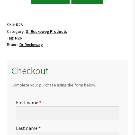
Reckeweg
R26
Regeneration
Drops
SKU:
R26
Category:
Dr Reckeweg Products
quantity
Tag:
R26
Brand:
Dr Reckeweg
Checkout
Complete your purchase using the form below.
First name
*
Last name
*