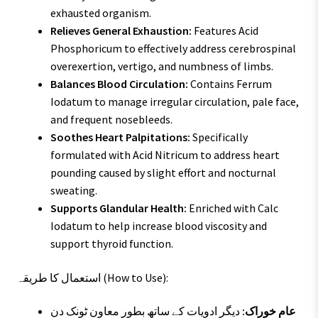
exhausted organism.
Relieves General Exhaustion:
Features Acid
Phosphoricum to effectively address cerebrospinal
overexertion, vertigo, and numbness of limbs.
Balances Blood Circulation:
Contains Ferrum
Iodatum to manage irregular circulation, pale face,
and frequent nosebleeds.
Soothes Heart Palpitations:
Specifically
formulated with Acid Nitricum to address heart
pounding caused by slight effort and nocturnal
sweating.
Supports Glandular Health:
Enriched with Calc
Iodatum to help increase blood viscosity and
support thyroid function.
استعمال کا طریقہ (How to Use):
عام خوراک:
دیگر ادویات کے ساتھ بطور معاون ٹونک دن