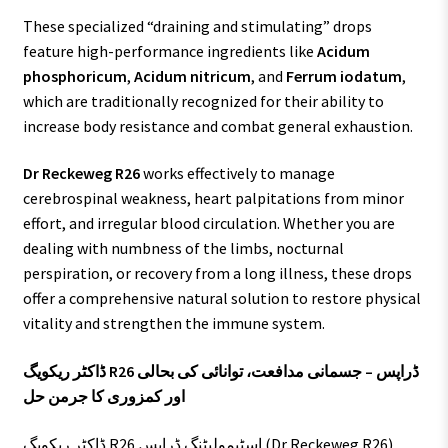
These specialized “draining and stimulating” drops
feature high-performance ingredients like
Acidum
phosphoricum
,
Acidum nitricum
, and
Ferrum iodatum
,
which are traditionally recognized for their ability to
increase body resistance and combat general exhaustion.
Dr Reckeweg R26
works effectively to manage
cerebrospinal weakness, heart palpitations from minor
effort, and irregular blood circulation. Whether you are
dealing with numbness of the limbs, nocturnal
perspiration, or recovery from a long illness, these drops
offer a comprehensive natural solution to restore physical
vitality and strengthen the immune system.
ڈاکٹر ریکویگ R26 ڈراپس – جسمانی مدافعت، توانائی کی بحالی
اور کمزوری کا جرمن حل
ڈاکٹر ریکویگ R26 اسٹیمولیٹنگ ڈراپس (Dr Reckeweg R26)