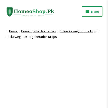
Skip
Skip
Menu
to
to
navigation
content
Home
Home
Homeopathic Medicines
Dr Reckeweg Products
Dr
Reckeweg R26 Regeneration Drops
Shop All
Expand
Homeopathic Medicines
child
menu