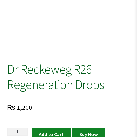
Dr Reckeweg R26
Regeneration Drops
₨
1,200
Dr
Add to Cart
Buy Now