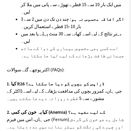
میں ایک بار 10 سے 15 قطرے تھوڑے سے پانی میں ملا کر
لیں۔
اگر افاقہ محسوس نہ ہو:
چند دن تک دن میں 2 سے 3
بار 10-15 قطرے استعمال کریں۔
بہتر نتائج کے لیے اسے کھانے سے 30 منٹ پہلے یا بعد میں
لیں۔
اسے کسی بھی مخصوص بیماری کی دوا کے ساتھ
جسمانی طاقت بڑھانے کے لیے لیا جا سکتا ہے۔
اکثر پوچھے گئے سوالات (FAQs):
1. کیا R26 ڈراپس کو بچوں کو دیا جا سکتا ہے؟
جی ہاں، کمزور بچوں کی مدافعت بڑھانے کے لیے اسے ڈاکٹر کے
مشورے سے 5 قطرے روزانہ دیے جا سکتے ہیں۔
2. کیا یہ خون کی کمی (Anemia) کے لیے مفید ہے؟
جی ہاں، اس میں فیرم (Ferrum) شامل ہے جو خون کی گردش
اور چہرے کی رنگت کو بہتر بنانے میں مدد دیتا ہے۔