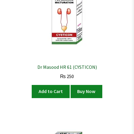
Dr Masood HR 61 (CYSTICON)
₨
250
Add to Cart
Buy Now