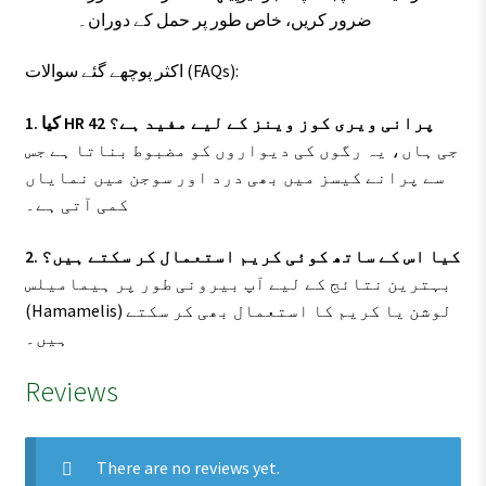
ضرور کریں، خاص طور پر حمل کے دوران۔
اکثر پوچھے گئے سوالات (FAQs):
1. کیا HR 42 پرانی ویری کوز وینز کے لیے مفید ہے؟
جی ہاں، یہ رگوں کی دیواروں کو مضبوط بناتا ہے جس
سے پرانے کیسز میں بھی درد اور سوجن میں نمایاں
کمی آتی ہے۔
2. کیا اس کے ساتھ کوئی کریم استعمال کر سکتے ہیں؟
بہترین نتائج کے لیے آپ بیرونی طور پر ہیمامیلس
(Hamamelis) لوشن یا کریم کا استعمال بھی کر سکتے
ہیں۔
Reviews
There are no reviews yet.