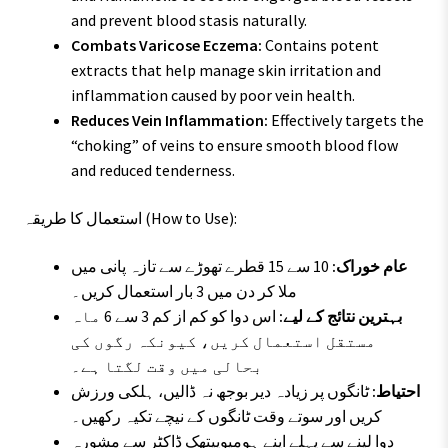
and prevent blood stasis naturally.
Combats Varicose Eczema:
Contains potent
extracts that help manage skin irritation and
inflammation caused by poor vein health.
Reduces Vein Inflammation:
Effectively targets the
“choking” of veins to ensure smooth blood flow
and reduced tenderness.
استعمال کا طریقہ (How to Use):
عام خوراک:
10 سے 15 قطرے تھوڑے سے تازہ پانی میں
ملا کر دن میں 3 بار استعمال کریں۔
بہترین نتائج کے لیے:
اس دوا کو کم از کم 3 سے 6 ماہ
مستقل استعمال کریں، کیونکہ رگوں کی
بحالی میں وقت لگتا ہے۔
احتیاط:
ٹانگوں پر زیادہ دیر بوجھ نہ ڈالیں، ہلکی ورزش
کریں اور سوتے وقت ٹانگوں کے نیچے تکیہ رکھیں۔
دوا لینے سے پہلے اپنے ہومیوپیتھک ڈاکٹر سے مشورہ