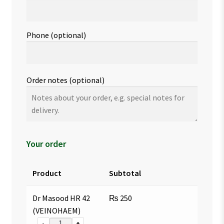
Phone
(optional)
Order notes
(optional)
Your order
Product
Subtotal
Dr Masood HR 42
₨
250
(VEINOHAEM)
-
+