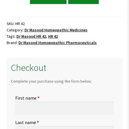
Masood
HR
42
(VEINOHAEM)
SKU:
HR 42
Category:
Dr Masood Homeopathic Medicines
quantity
Tags:
Dr Masood HR 42
,
HR 42
Brand:
Dr Masood Homoeopathic Pharmaceuticals
Checkout
Complete your purchase using the form below.
First name
*
Last name
*