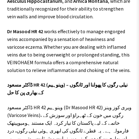
Aesculus Hippocastanum
, and
Arnica Montana
, which are
traditionally recognized for their ability to strengthen
vein walls and improve blood circulation.
Dr Masood HR 42
works effectively to manage engorged
veins accompanied by a sensation of heaviness and
varicose eczema. Whether you are dealing with inflamed
veins due to being overweight or prolonged standing, this
VEINOHAEM formula offers a comprehensive natural
solution to relieve inflammation and choking of the veins.
ڈاکٹر مسعود HR 42 (وینوہیم) – نیلی رگوں کا پھولنا اور ٹانگوں
کے بھاری پن کا حل
ڈاکٹر مسعود HR 42 وینوہیم (Dr Masood HR 42) ویری کوز وینز
(Varicose Veins)، رگوں میں خون کے ٹھہراؤ اور سوزش کے
خاتمے کے لیے پاکستان کا تیار کردہ ایک مستند ہومیوپیتھک
فارمولہ ہے۔ یہ قطرے ٹانگوں کی ابھری ہوئی نیلی رگوں، درد
اور بھاری پن کو دور کرنے میں نہایت موثر ثابت ہوتے ہیں۔ یہ