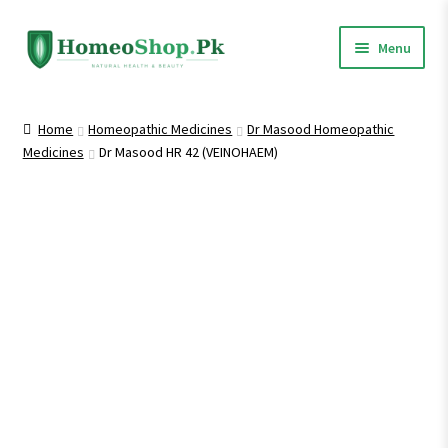
Skip
Skip
Menu
to
to
navigation
content
Home
Home
Homeopathic Medicines
Dr Masood Homeopathic
Medicines
Dr Masood HR 42 (VEINOHAEM)
Shop All
Expand
Homeopathic Medicines
child
menu