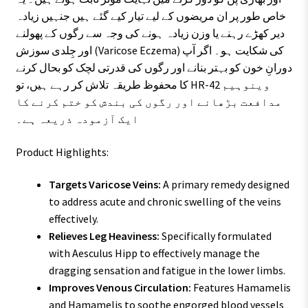
خاص طور پر ان مریضوں کے لیے تیار کیے گئے ہیں جنہیں زیادہ
دیر کھڑے رہنے یا وزن زیادہ ہونے کی وجہ سے رگوں کے پھولنے
اور جِلدی سوزش (Varicose Eczema) کی شکایت ہو۔ اگر آپ
دورانِ خون کو بہتر بنانے اور رگوں کی قدرتی لچک کو بحال کرنے
کا محفوظ طریقہ تلاش کر رہے ہیں، تو HR-42 وینوہیم
مدافعت بڑھانے اور رگوں کی بندش کو ختم کرنے کا
ایک آزمودہ ذریعہ ہے۔
Product Highlights:
Targets Varicose Veins:
A primary remedy designed
to address acute and chronic swelling of the veins
effectively.
Relieves Leg Heaviness:
Specifically formulated
with Aesculus Hipp to effectively manage the
dragging sensation and fatigue in the lower limbs.
Improves Venous Circulation:
Features Hamamelis
and Hamamelis to soothe engorged blood vessels