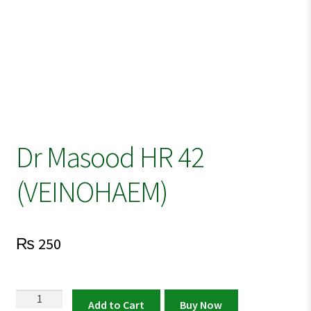
Dr Masood HR 42
(VEINOHAEM)
₨
250
Dr
Add to Cart
Buy Now