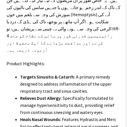
ہیں۔ یہ خاص طور پر ان مریضوں کے لیے تیار کیے گئے ہیں جن
کے ناک کے اندر زخم ہو جاتے ہوں یا جنہیں سانس کی نالیوں کی
سوزش کی وجہ سے بلغم میں خون (Hemoptysis) آنے کی
شکایت ہو۔ اگر آپ ماتھے پر بوجھ، ناک کی ہڈی کے درد یا
الرجی کی وجہ سے ہونے والی بے چینی سے پریشان ہیں، تو HR-
4 رائینیسین قدرتی طور پر سانس کے نظام کو صاف
کرنے اور مدافعت بڑھانے کا ایک محفوظ اور
آزمودہ ذریعہ ہے۔
Product Highlights:
Targets Sinusitis & Catarrh:
A primary remedy
designed to address inflammation of the upper
respiratory tract and sinus cavities.
Relieves Dust Allergy:
Specifically formulated to
manage hypersensitivity to dust, providing relief
from continuous sneezing and watery eyes.
Heals Nasal Wounds:
Features Hydrastis and Merc
Sol to effectively treat internal nasal soreness and