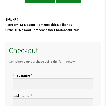
Masood
HR
4
(RHENICINE)
SKU:
HR4
Category:
Dr Masood Homeopathic Medicines
quantity
Brand:
Dr Masood Homoeopathic Pharmaceuticals
Checkout
Complete your purchase using the form below.
First name
*
Last name
*