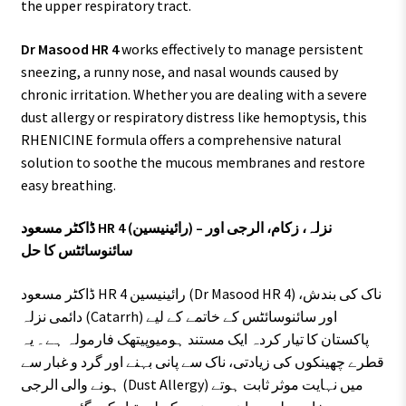
the upper respiratory tract.
Dr Masood HR 4
works effectively to manage persistent
sneezing, a runny nose, and nasal wounds caused by
chronic irritation. Whether you are dealing with a severe
dust allergy or respiratory distress like hemoptysis, this
RHENICINE formula offers a comprehensive natural
solution to soothe the mucous membranes and restore
easy breathing.
ڈاکٹر مسعود HR 4 (رائینیسین) – نزلہ، زکام، الرجی اور
سائنوسائٹس کا حل
ڈاکٹر مسعود HR 4 رائینیسین (Dr Masood HR 4) ناک کی بندش،
دائمی نزلہ (Catarrh) اور سائنوسائٹس کے خاتمے کے لیے
پاکستان کا تیار کردہ ایک مستند ہومیوپیتھک فارمولہ ہے۔ یہ
قطرے چھینکوں کی زیادتی، ناک سے پانی بہنے اور گرد و غبار سے
ہونے والی الرجی (Dust Allergy) میں نہایت موثر ثابت ہوتے