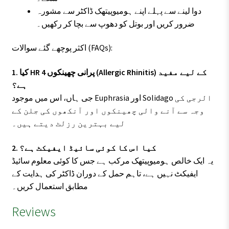
دوا لینے سے پہلے اپنے ہومیوپیتھک ڈاکٹر سے مشورہ
ضرور کریں اور بوتل کو دھوپ سے بچا کر رکھیں۔
اکثر پوچھے گئے سوالات (FAQs):
1. کیا HR 4 پرانی چھینکوں (Allergic Rhinitis) کے لیے مفید
ہے؟
جی ہاں، اس میں موجود Euphrasia اور Solidago الرجی کی
وجہ سے آنے والی چھینکوں اور آنکھوں کی جلن کے
لیے بہترین رزلٹ دیتے ہیں۔
2. کیا اس کا کوئی سائیڈ ایفیکٹ ہے؟
یہ ایک خالص ہومیوپیتھک مرکب ہے جس کا کوئی معلوم سائیڈ
ایفیکٹ نہیں ہے، تاہم حمل کے دوران ڈاکٹر کی ہدایت کے
مطابق استعمال کریں۔
Reviews