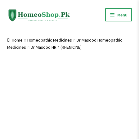
Skip
Skip
Menu
to
to
navigation
content
Home
Home
Homeopathic Medicines
Dr Masood Homeopathic
Medicines
Dr Masood HR 4 (RHENICINE)
Shop All
Homeopathic Medicines