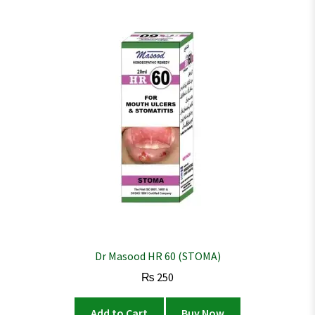
Dr Masood HR 60 (STOMA)
₨
250
Add to Cart
Buy Now