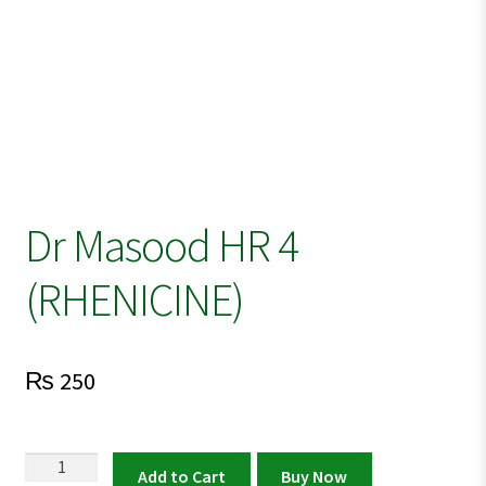
Dr Masood HR 4
(RHENICINE)
₨
250
Dr
Add to Cart
Buy Now