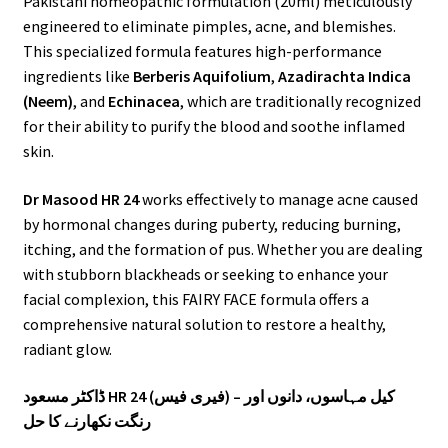
Pakistani homeopathic formulation (20ml) meticulously
engineered to eliminate pimples, acne, and blemishes.
This specialized formula features high-performance
ingredients like
Berberis Aquifolium
,
Azadirachta Indica
(Neem)
, and
Echinacea
, which are traditionally recognized
for their ability to purify the blood and soothe inflamed
skin.
Dr Masood HR 24
works effectively to manage acne caused
by hormonal changes during puberty, reducing burning,
itching, and the formation of pus. Whether you are dealing
with stubborn blackheads or seeking to enhance your
facial complexion, this FAIRY FACE formula offers a
comprehensive natural solution to restore a healthy,
radiant glow.
ڈاکٹر مسعود HR 24 (فیری فیس) – کیل مہاسوں، دانوں اور
رنگت نکھارنے کا حل