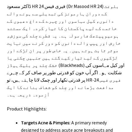
ڈاکٹر مسعود HR 24 فیری فیس (Dr Masood HR 24) بلوغت
کے دوران ہارمونز کی تبدیلی سے ہونے والے
دانوں، کیل مہاسوں اور چہرے کے داغ دھبوں کے
خاتمے کے لیے پاکستان کا تیار کردہ ایک مستند
ہومیوپیتھک فارمولہ ہے۔ یہ قطرے جِلد کی سوزش،
خارش اور پیپ والے دانوں کو دور کرنے میں نہایت
موثر ثابت ہوتے ہیں۔ یہ خاص طور پر ان لڑکے اور
لڑکیوں کے لیے تیار کیے گئے ہیں جنہیں چکنی یا
خشک جِلد پر بلیک ہیڈز (Blackheads) اور کیل مہاسوں کی
شکایت ہو۔ اگر آپ خون کو قدرتی طور پر صاف کر کے چہرے
پر قدرتی نکھار اور چمک لانا چاہتے ہیں، تو HR-24 فیری فیس
مدافعت بڑھانے اور جِلد کو شفاف بنانے کا ایک
آزمودہ ذریعہ ہے۔
Product Highlights:
Targets Acne & Pimples:
A primary remedy
designed to address acute acne breakouts and