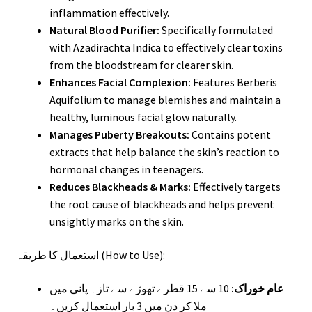
inflammation effectively.
Natural Blood Purifier:
Specifically formulated
with Azadirachta Indica to effectively clear toxins
from the bloodstream for clearer skin.
Enhances Facial Complexion:
Features Berberis
Aquifolium to manage blemishes and maintain a
healthy, luminous facial glow naturally.
Manages Puberty Breakouts:
Contains potent
extracts that help balance the skin’s reaction to
hormonal changes in teenagers.
Reduces Blackheads & Marks:
Effectively targets
the root cause of blackheads and helps prevent
unsightly marks on the skin.
استعمال کا طریقہ (How to Use):
عام خوراک:
10 سے 15 قطرے تھوڑے سے تازہ پانی میں
ملا کر دن میں 3 بار استعمال کریں۔