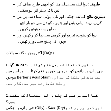
طریقہ:
دوا لینے سے پہلے منہ کو اچھی طرح صاف کر
لیں تاکہ بہتر اثر ہو سکے۔
بہترین نتائج کے لیے:
چکنی اور تلی ہوئی اشیاء سے پرہیز
کریں، زیادہ پانی پئیں اور چہرے کو دن میں دو بار اچھے
صابن سے دھوئیں کریں۔
دوا کو دھوپ، تیز بو اور گرمی سے بچا کر رکھیں اور
بچوں کی پہنچ سے دور رکھیں۔
اکثر پوچھے گئے سوالات (FAQs):
1. کیا HR 24 دانوں کے نشانات بھی ختم کرتا ہے؟
جی ہاں، یہ دانوں کو اندرونی طور پر ختم کرتا ہے اور اس میں
موجود Berberis Aquifolium نشانات کو ہلکا کرنے اور
رنگت نکھارنے میں مددگار ہے۔
2. کیا اسے ہر قسم کی جِلد والے استعمال کر سکتے
ہیں؟
جی ہاں، یہ چکنی (Oily)، خشک (Dry) اور کھردری ہر قسم