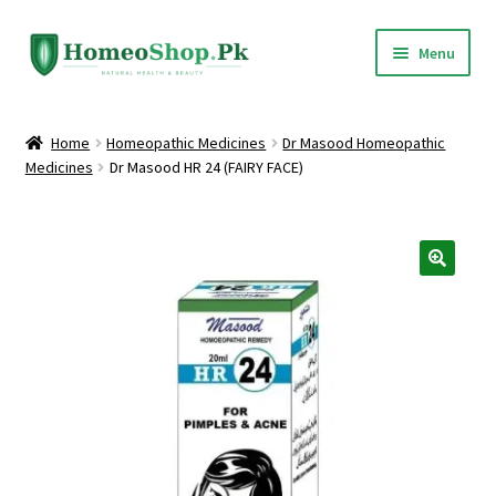
Skip
Skip
Menu
to
to
navigation
content
Home
Home
Homeopathic Medicines
Dr Masood Homeopathic
Medicines
Dr Masood HR 24 (FAIRY FACE)
Shop All
Expand
Homeopathic Medicines
child
menu