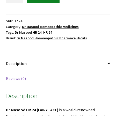
Masood
HR
24
(FAIRY
SKU:
HR 24
Category:
Dr Masood Homeopathic Medicines
FACE)
Tags:
Dr Masood HR 24
,
HR 24
quantity
Brand:
Dr Masood Homoeopathic Pharmaceuticals
Description
Reviews (0)
Description
Dr Masood HR 24
(FAIRY FACE)
is a world-renowned