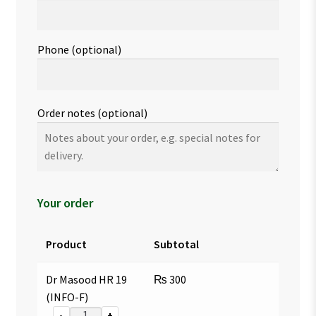
Phone
(optional)
Order notes
(optional)
Your order
Product
Subtotal
Dr Masood HR 19
₨
300
(INFO-F)
-
+