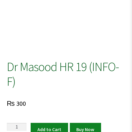
Dr Masood HR 19 (INFO-
F)
₨
300
Dr
Add to Cart
Buy Now