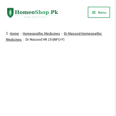
Skip
Skip
Menu
to
to
navigation
content
Home
Home
Homeopathic Medicines
Dr Masood Homeopathic
Medicines
Dr Masood HR 19 (INFO-F)
Shop All
Expand
Homeopathic Medicines
child
menu