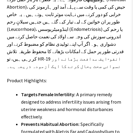
Abortion)، حیض کی کمی یا وقت سے پہلے آمد اور ہارمونز کی
خرابی کو دور کرنے میں نہایت موثر ثابت ہوتے ہیں۔ یہ خاص
طور پر ان خواتین کے لیے تیار کیے گئے ہیں جنہیں سیلانِ رحم
(Leucorrhoea)، اینڈومیٹریوسس (Endometriosis) یا رحم کی
اندرونی سوزش کی وجہ سے اولاد کی نعمت حاصل کرنے میں
دشواری ہو۔ اگر آپ اپنے تولیدی نظام کو مضبوط کرنے اور
قدرتی طور پر حمل کے امکانات بڑھانے کا محفوظ طریقہ تلاش
کر رہی ہیں، تو HR-19 انفو-ایف مدافعت بڑھانے اور
نسوانی صحت بحال کرنے کا ایک آزمودہ ذریعہ ہے۔
Product Highlights:
Targets Female Infertility:
A primary remedy
designed to address infertility issues arising from
uterine weakness and hormonal disturbances
effectively.
Prevents Habitual Abortion:
Specifically
formulated with Aletris Far and Caulophyllum to