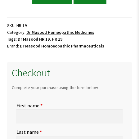
Masood
HR
19
(INFO-
SKU:
HR 19
Category:
Dr Masood Homeopathic Medicines
F)
Tags:
Dr Masood HR 19
,
HR 19
quantity
Brand:
Dr Masood Homoeopathic Pharmaceuticals
Checkout
Complete your purchase using the form below.
First name
*
Last name
*