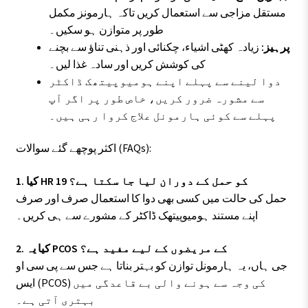
مستقل مزاجی سے استعمال کریں تاکہ ہارمونز مکمل
طور پر متوازن ہو سکیں۔
پرہیز:
زیادہ کھٹی اشیاء، چکنائی اور ذہنی تناؤ سے بچنے
کی کوشش کریں اور سادہ غذا لیں۔
دوا لینے سے پہلے اپنے ہومیوپیتھک ڈاکٹر
سے مشورہ ضرور کریں، خاص طور پر اگر آپ
پہلے سے کوئی ہارمونل علاج کروا رہی ہیں۔
اکثر پوچھے گئے سوالات (FAQs):
1. کیا HR 19 کو حمل کے دوران لیا جا سکتا ہے؟
حمل کی حالت میں کسی بھی دوا کا استعمال صرف اور صرف
اپنے مستند ہومیوپیتھک ڈاکٹر کے مشورے سے ہی کریں۔
2. کیا یہ PCOS کے مریضوں کے لیے مفید ہے؟
جی ہاں، یہ ہارمونل توازن کو بہتر بناتا ہے جس سے پی سی او
ایس (PCOS) کی وجہ سے ہونے والی بے قاعدگی میں
بہتری آتی ہے۔