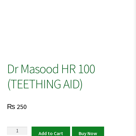
Dr Masood HR 100
(TEETHING AID)
₨
250
Dr
Add to Cart
Buy Now