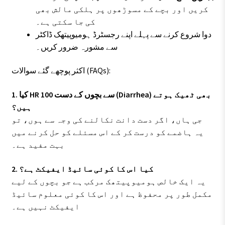
کریں اور بچے کے مسوڑھوں پر ہلکی مالش بھی
کی جا سکتی ہے۔
دوا شروع کرنے سے پہلے اپنے رجسٹرڈ ہومیوپیتھک ڈاکٹر
سے مشورہ ضرور کریں۔
اکثر پوچھے گئے سوالات (FAQs):
1. کیا HR 100 سے بچوں کے دست (Diarrhea) بھی ٹھیک ہوتے
ہیں؟
جی ہاں، اگر دست دانت نکالنے کی وجہ سے ہوں، تو
یہ ہاضمے کو درست کر کے اس مسئلے کو حل کرنے میں
بہت مفید ہے۔
2. کیا اس کا کوئی سائیڈ ایفیکٹ ہے؟
یہ ایک خالص ہومیوپیتھک مرکب ہے جو بچوں کے لیے
مکمل طور پر محفوظ ہے اور اس کا کوئی معلوم سائیڈ
ایفیکٹ نہیں ہے۔