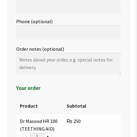
Phone
(optional)
Order notes
(optional)
Your order
Product
Subtotal
Dr Masood HR 100
₨
250
(TEETHING AID)
-
+