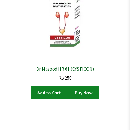
Dr Masood HR 61 (CYSTICON)
₨
250
Add to Cart
Buy Now