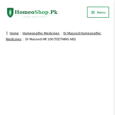
Skip
Skip
Menu
to
to
navigation
content
Home
Home
Homeopathic Medicines
Dr Masood Homeopathic
Medicines
Dr Masood HR 100 (TEETHING AID)
Shop All
Expand
Homeopathic Medicines
child
menu