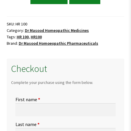
Masood
HR
100
(TEETHING
SKU:
HR 100
Category:
Dr Masood Homeopathic Medicines
AID)
Tags:
HR 100
,
HR100
quantity
Brand:
Dr Masood Homoeopathic Pharmaceuticals
Checkout
Complete your purchase using the form below.
First name
*
Last name
*