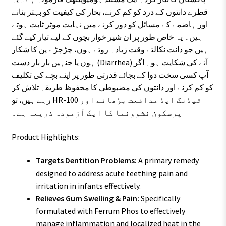
قطرے دانتوں کے درد کو کم کرنے، بخار کی کیفیت کو بہتر بنانے
اور ہاضمے کے مسائل کو دور کرنے میں نہایت موثر ثابت ہوتے
ہیں۔ یہ خاص طور پر ان شیر خوار بچوں کے لیے تیار کیے گئے
ہیں جو دانت نکالتے وقت زیادہ روتے ہوں، چڑچڑے پن کا شکار
ہوں یا جنہیں بار بار دست (Diarrhea) آنے کی شکایت ہو۔ اگر
آپ کسی سخت دوا کے بجائے قدرتی طور پر اپنے بچے کی تکلیف
کو کم کرنے اور دانتوں کی مضبوطی کا محفوظ طریقہ تلاش کر
رہے ہیں، تو HR-100 ٹیڈنگ ایڈ مدافعت بڑھانے اور
پرسکون نشوونما کا ایک آزمودہ ذریعہ ہے۔
Product Highlights:
Targets Dentition Problems:
A primary remedy
designed to address acute teething pain and
irritation in infants effectively.
Relieves Gum Swelling & Pain:
Specifically
formulated with Ferrum Phos to effectively
manage inflammation and localized heat in the