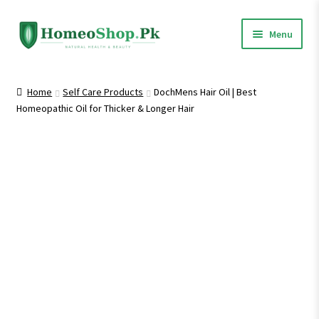
Skip
Skip
Menu
to
to
navigation
content
Home
Home
Self Care Products
DochMens Hair Oil | Best
Homeopathic Oil for Thicker & Longer Hair
Shop All
Homeopathic Medicines