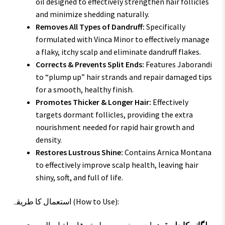
oil designed to effectively strengthen hair follicles
and minimize shedding naturally.
Removes All Types of Dandruff:
Specifically
formulated with Vinca Minor to effectively manage
a flaky, itchy scalp and eliminate dandruff flakes.
Corrects & Prevents Split Ends:
Features Jaborandi
to “plump up” hair strands and repair damaged tips
for a smooth, healthy finish.
Promotes Thicker & Longer Hair:
Effectively
targets dormant follicles, providing the extra
nourishment needed for rapid hair growth and
density.
Restores Lustrous Shine:
Contains Arnica Montana
to effectively improve scalp health, leaving hair
shiny, soft, and full of life.
استعمال کا طریقہ (How to Use):