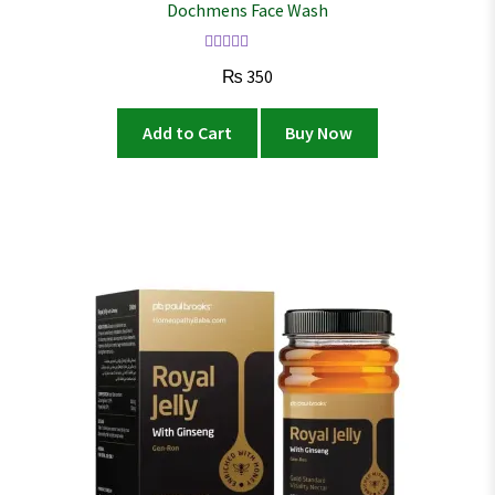
Dochmens Face Wash
Rated
4.04
₨
350
out of 5
Add to Cart
Buy Now