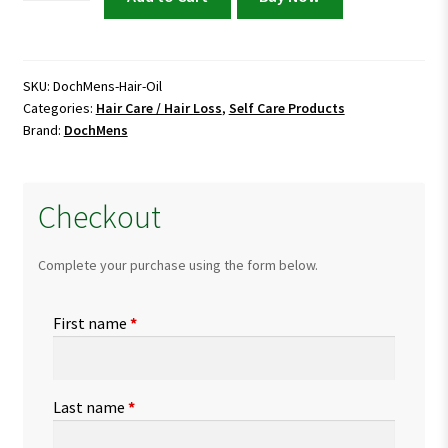
Hair
Oil
|
Best
SKU:
DochMens-Hair-Oil
Categories:
Hair Care / Hair Loss
,
Self Care Products
Homeopathic
Brand:
DochMens
Oil
for
Thicker
Checkout
&
Longer
Hair
Complete your purchase using the form below.
quantity
First name
*
Last name
*