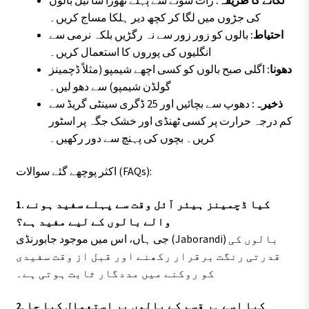
لگانے کا طریقہ:
رات سونے سے پہلے تھوڑا سا تیل بالوں
کی جڑوں میں لگا کر کچھ دیر ہلکا مساج کریں۔
احتیاط:
بالوں کو زور زور سے نہ رگڑیں بلکہ نرمی سے
انگلیوں کی پوروں کا استعمال کریں۔
دھونا:
اگلی صبح بالوں کو کسی اچھے شیمپو (مثلاً ڈچمینز
گولڈن شیمپو) سے دھو لیں۔
ذخیرہ:
دھوپ سے بچائیں اور 25 ڈگری سینٹی گریڈ سے
کم درجہ حرارت پر کسی ٹھنڈی اور خشک جگہ پر اسٹور
کریں۔ بچوں کی پہنچ سے دور رکھیں۔
اکثر پوچھے گئے سوالات (FAQs):
1. کیا ڈچمینز ہیئر آئل وقت سے پہلے سفید ہونے
والے بالوں کے لیے مفید ہے؟
جی ہاں، اس میں موجود جابورنڈی (Jaborandi) بالوں کی
قدرتی رنگت برقرار رکھنے اور قبل از وقت سفیدی
کو روکنے میں مددگار ثابت ہوتی ہے۔
2. کیا اسے ہر قسم کے بالوں پر استعمال کیا جا