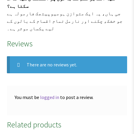
سکتا ہے؟
جی ہاں، یہ ایک متوازن ہومیوپیتھک فارمولہ ہے
جو خشک، چکنے اور نارمل تمام اقسام کے بالوں کے
لیے یکساں موثر ہے۔
Reviews
There are no reviews yet.
You must be
logged in
to post a review.
Related products