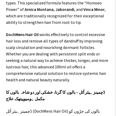
types. This specialized formula features the “Homoeo
Power” of
Arnica Montana
,
Jaborandi
, and
Vinca Minor
,
which are traditionally recognized for their exceptional
ability to strengthen hair from root to tip.
DochMens Hair Oil
works effectively to control excessive
hair loss and remove all types of dandruff by improving
scalp circulation and nourishing dormant follicles.
Whether you are dealing with persistent split ends or
seeking a natural way to achieve thicker, longer, and more
lustrous hair, this advanced 100ml oil offers a
comprehensive natural solution to restore systemic hair
health and natural beauty naturally.
ڈچمینز ہیئر آئل – بالوں کا گرنا، خشکی اور دو شاخہ بالوں کا
مکمل ہومیوپیتھک علاج
ڈچمینز ہیئر آئل (DochMens Hair Oil) بالوں کی جڑوں کو