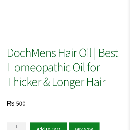
DochMens Hair Oil | Best
Homeopathic Oil for
Thicker & Longer Hair
₨
500
DochMens
Add to Cart
Buy Now