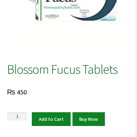
Blossom Fucus Tablets
₨
450
Blossom
Add to Cart
Buy Now
Fucus
Tablets