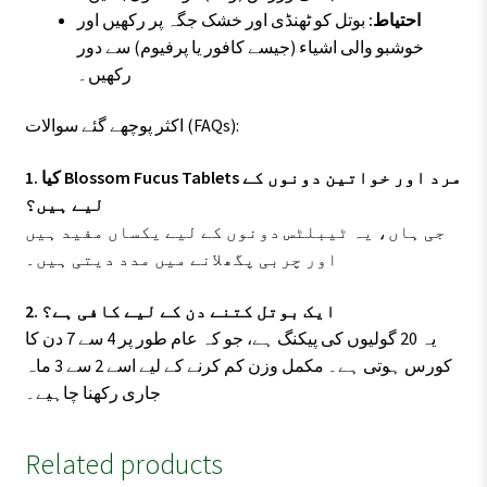
احتیاط:
بوتل کو ٹھنڈی اور خشک جگہ پر رکھیں اور
خوشبو والی اشیاء (جیسے کافور یا پرفیوم) سے دور
رکھیں۔
اکثر پوچھے گئے سوالات (FAQs):
1. کیا Blossom Fucus Tablets مرد اور خواتین دونوں کے
لیے ہیں؟
جی ہاں، یہ ٹیبلٹس دونوں کے لیے یکساں مفید ہیں
اور چربی پگھلانے میں مدد دیتی ہیں۔
2. ایک بوتل کتنے دن کے لیے کافی ہے؟
یہ 20 گولیوں کی پیکنگ ہے، جو کہ عام طور پر 4 سے 7 دن کا
کورس ہوتی ہے۔ مکمل وزن کم کرنے کے لیے اسے 2 سے 3 ماہ
جاری رکھنا چاہیے۔
Related products