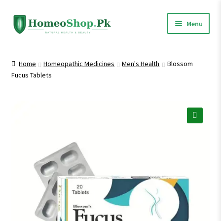
Skip
Skip
Menu
to
to
navigation
content
Home
Home
Homeopathic Medicines
Men's Health
Blossom
Fucus Tablets
Shop All
Homeopathic Medicines
🔍