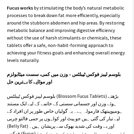
Fucus works
by stimulating the body’s natural metabolic
processes to break down fat more efficiently, especially
around the stubborn abdomen and hip areas. By restoring
metabolic balance and improving digestive efficiency
without the use of harsh stimulants or chemicals, these
tablets offer a safe, non-habit-forming approach to
achieving your fitness goals and enhancing overall energy
levels naturally.
بلوسم لیبز فوکس ٹیبلٹس – وزن میں کمی، سست میٹابولزم
اور موٹاپے کا بہترین حل
بلوسم لیبز فوکس ٹیبلٹس (Blossom Fucus Tablets) بڑھتے
ہوئے وزن اور جسمانی سستی کے خاتمے کے لیے ایک مستند
ہومیوپیتھک فارمولہ ہے۔ یہ گولیاں خاص طور پر ان افراد کے
لیے تیار کی گئی ہیں جو پیٹ اور کولہوں پر جمی فالتو چربی
(Belly Fat) اور بے وقت کی شدید بھوک سے پریشان ہیں۔
فوکس (Fucus) کا یہ فارمولا میٹابولزم کو تیز کرتا