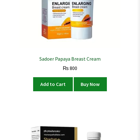
Sadoer Papaya Breast Cream
₨
800
Add to Cart
Buy Now