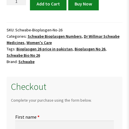
Schwabe
Add to Cart
Buy Now
Bioplasgen
No
26
quantity
SKU:
Schwabe-Bioplasgen-No-26
Categories:
Schwabe Bioplasgen Numbers
,
Dr Willmar Schwabe
Medicines
,
Women's Care
Tags:
Bioplasgen 26 price in pakistan
,
Bioplasgen No 26
,
Schwabe Bio No 26
Brand:
Schwabe
Checkout
Complete your purchase using the form below.
First name
*