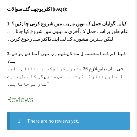
اکثر پوچھے گئے سوالات (FAQs):
1. کیا یہ گولیاں حمل کے نویں مہینے میں شروع کرنی چاہئیں؟
عام طور پر اسے حمل کے آخری مہینوں میں شروع کیا جاتا ہے،
لیکن بہترین مشورے کے لیے اپنے ڈاکٹر سے رجوع کریں۔
2. کیا اس کے استعمال سے ڈیلیوری میں آسانی ہوتی
ہے؟
جی ہاں، بایوپلازم 26 پٹھوں کو لچکدار بناتا ہے اور
اعصابی تناؤ کم کرتا ہے جس سے زچگی کا عمل قدرے
آسان ہو جاتا ہے۔
Reviews
There are no reviews yet.