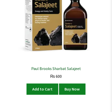
Paul Brooks Sharbat Salajeet
₨
600
Add to Cart
Buy Now