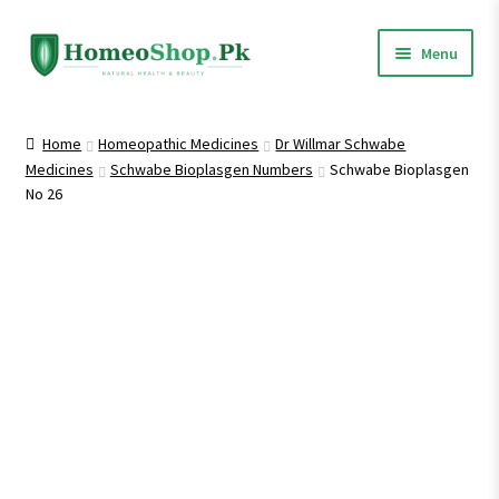
Skip
Skip
Menu
to
to
navigation
content
Home
Home
Homeopathic Medicines
Dr Willmar Schwabe
Medicines
Schwabe Bioplasgen Numbers
Schwabe Bioplasgen
Shop All
No 26
Expand
Homeopathic Medicines
child
menu