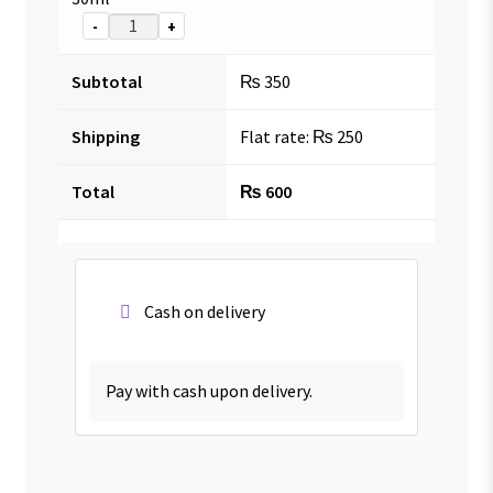
-
+
Subtotal
₨
350
Shipping
Flat rate:
₨
250
Total
₨
600
Cash on delivery
Pay with cash upon delivery.