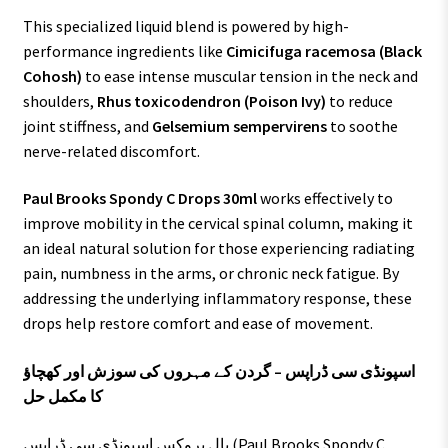
This specialized liquid blend is powered by high-
performance ingredients like
Cimicifuga racemosa (Black
Cohosh)
to ease intense muscular tension in the neck and
shoulders,
Rhus toxicodendron (Poison Ivy)
to reduce
joint stiffness, and
Gelsemium sempervirens
to soothe
nerve-related discomfort.
Paul Brooks Spondy C Drops 30ml
works effectively to
improve mobility in the cervical spinal column, making it
an ideal natural solution for those experiencing radiating
pain, numbness in the arms, or chronic neck fatigue. By
addressing the underlying inflammatory response, these
drops help restore comfort and ease of movement.
اسپونڈی سی ڈراپس – گردن کے مہروں کی سوزش اور کھچاؤ
کا مکمل حل
پال بروکس اسپونڈی سی ڈراپس (Paul Brooks Spondy C