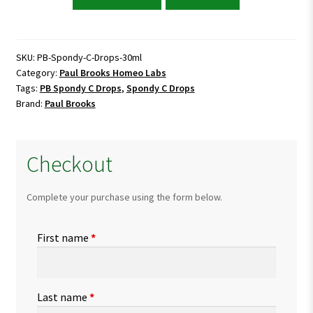
Brooks
Spondy
C
Drops
SKU:
PB-Spondy-C-Drops-30ml
Category:
Paul Brooks Homeo Labs
30ml
Tags:
PB Spondy C Drops
,
Spondy C Drops
quantity
Brand:
Paul Brooks
Checkout
Complete your purchase using the form below.
First name
*
Last name
*