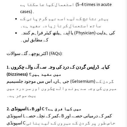
استعمال کیا جا سکتا ہے (4-5 times in acute
cases)۔
بہتر نتائج کے لیے اسے نیم گرم پانی کے
ساتھ استعمال کرنا زیادہ مفید ہے۔
یا اپنے ہیلتھ کیئر فراہم کنندہ (Physician) کی ہدایت
کے مطابق لیں۔
اکثر پوچھے گئے سوالات (FAQs):
1. کیا یہ ڈراپس گردن کے درد کی وجہ سے آنے والے چکروں
(Dizziness) میں مفید ہیں؟
جی ہاں، اس میں موجود جلسیمیم (Gelsemium) گردن کے
مہروں کی وجہ سے ہونے والے چکروں اور سر درد میں
بہت موثر ہے۔
2. اسپونڈی L، B اور C میں کیا فرق ہے؟
اسپونڈی L کمر کے نچلے حصے، B کمر کے درمیانی حصے، اور
اسپونڈی C خاص طور پر گردن کے مہروں کے لیے بنائی