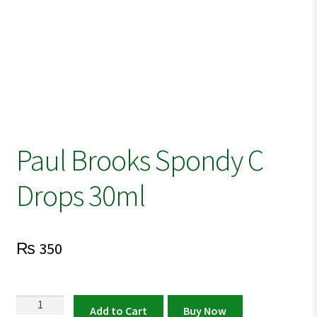
Paul Brooks Spondy C
Drops 30ml
₨
350
Paul
Add to Cart
Buy Now