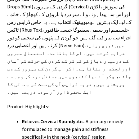
Drops 30ml) گردن کے مہروں (Cervical) کی سوزش، اکڑن
اور اس سے پیدا ہونے والے سر درد یا بازوؤں کے کھچاؤ کے خاتمے
کے لیے ایک بہترین ہومیوپیتھک انتخاب ہے۔ یہ خاص ڈراپس رس
ٹاکس (Rhus Tox)، جلسیمیم اور سیمی سیفیوگا جیسے طاقتور
اجزاء سے تیار کیے گئے ہیں جو گردن کے پٹھوں کی سختی کو دور
کرتے ہیں اور اعصابی درد (Nerve Pain) میں فوری ریلیف
فراہم کرتے ہیں۔ اس کا باقاعدہ استعمال مہروں
کے درمیان دباؤ کو کم کر کے گردن کی حرکت کو آسان
اور لچکدار بناتا ہے۔ اگر آپ گردن کے مہروں کے دب
جانے، چکر آنے یا کندھوں میں مستقل درد کی وجہ سے
پریشان ہیں، تو یہ ڈراپس آپ کی صحت کی بحالی کا
ایک محفوظ اور آزمودہ ذریعہ ہیں۔
Product Highlights:
Relieves Cervical Spondylitis:
A primary remedy
formulated to manage pain and stiffness
specifically in the neck (cervical) region.