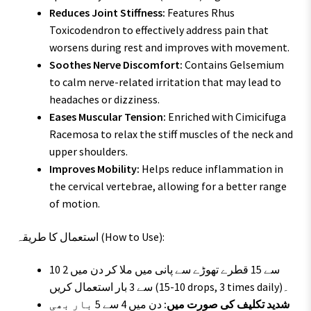
Reduces Joint Stiffness:
Features Rhus
Toxicodendron to effectively address pain that
worsens during rest and improves with movement.
Soothes Nerve Discomfort:
Contains Gelsemium
to calm nerve-related irritation that may lead to
headaches or dizziness.
Eases Muscular Tension:
Enriched with Cimicifuga
Racemosa to relax the stiff muscles of the neck and
upper shoulders.
Improves Mobility:
Helps reduce inflammation in
the cervical vertebrae, allowing for a better range
of motion.
استعمال کا طریقہ (How to Use):
10 سے 15 قطرے تھوڑے سے پانی میں ملا کر دن میں 2
سے 3 بار استعمال کریں (10-15 drops, 3 times daily)۔
شدید تکلیف کی صورت میں:
دن میں 4 سے 5 بار بھی