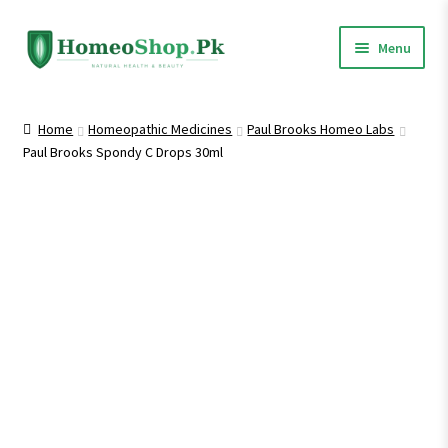
Skip
Skip
Menu
to
to
navigation
content
Home
Home
Homeopathic Medicines
Paul Brooks Homeo Labs
Paul Brooks Spondy C Drops 30ml
Shop All
Homeopathic Medicines