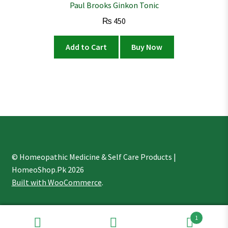
Paul Brooks Ginkon Tonic
₨
450
Add to Cart
Buy Now
© Homeopathic Medicine & Self Care Products |
HomeoShop.Pk 2026
Built with WooCommerce
.
1