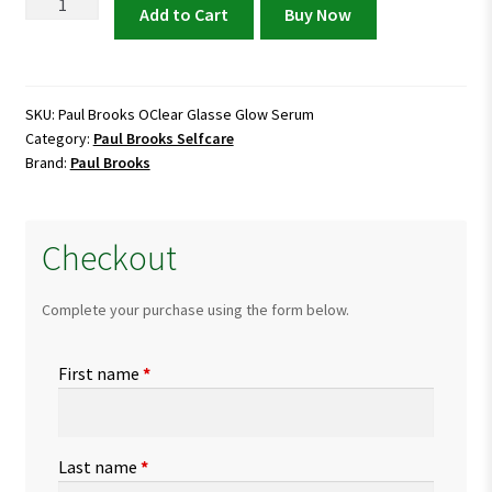
Paul
Add to Cart
Buy Now
Brooks
OClear
Glasse
Glow
SKU:
Paul Brooks OClear Glasse Glow Serum
Category:
Paul Brooks Selfcare
Serum
Brand:
Paul Brooks
quantity
Checkout
Complete your purchase using the form below.
First name
*
Last name
*