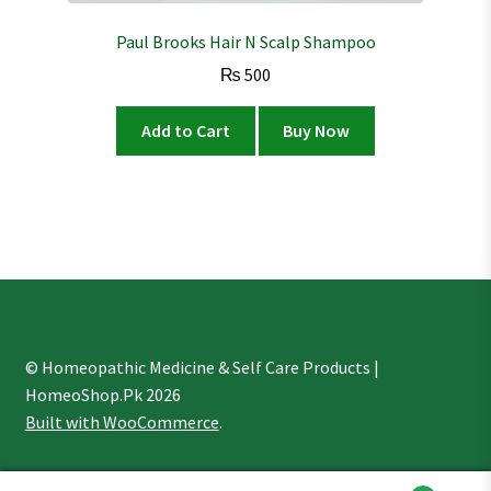
Paul Brooks Hair N Scalp Shampoo
₨
500
Add to Cart
Buy Now
© Homeopathic Medicine & Self Care Products |
HomeoShop.Pk 2026
Built with WooCommerce
.