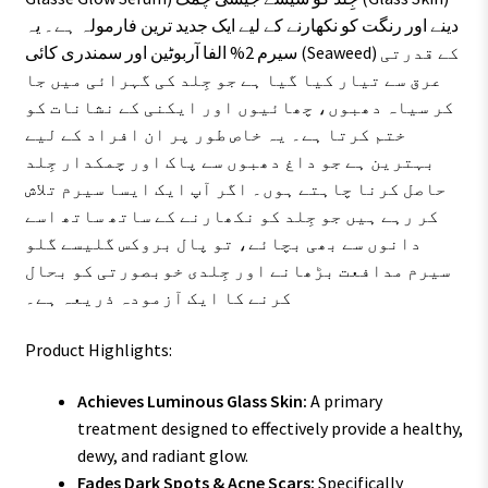
دینے اور رنگت کو نکھارنے کے لیے ایک جدید ترین فارمولہ ہے۔ یہ
سیرم 2% الفا آربوٹین اور سمندری کائی (Seaweed) کے قدرتی
عرق سے تیار کیا گیا ہے جو جِلد کی گہرائی میں جا
کر سیاہ دھبوں، چھائیوں اور ایکنی کے نشانات کو
ختم کرتا ہے۔ یہ خاص طور پر ان افراد کے لیے
بہترین ہے جو داغ دھبوں سے پاک اور چمکدار جِلد
حاصل کرنا چاہتے ہوں۔ اگر آپ ایک ایسا سیرم تلاش
کر رہے ہیں جو جِلد کو نکھارنے کے ساتھ ساتھ اسے
دانوں سے بھی بچائے، تو پال بروکس گلیسے گلو
سیرم مدافعت بڑھانے اور جِلدی خوبصورتی کو بحال
کرنے کا ایک آزمودہ ذریعہ ہے۔
Product Highlights:
Achieves Luminous Glass Skin:
A primary
treatment designed to effectively provide a healthy,
dewy, and radiant glow.
Fades Dark Spots & Acne Scars:
Specifically