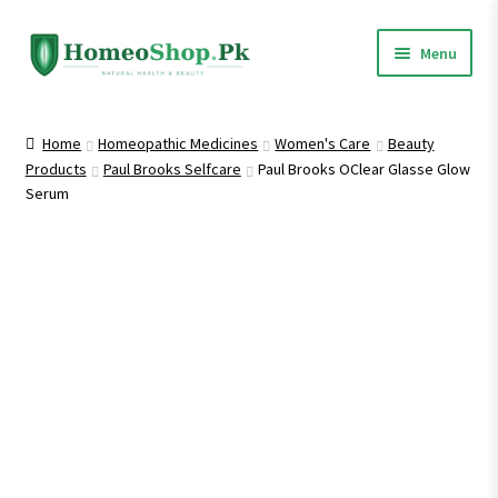
Skip
Skip
Menu
to
to
navigation
content
Home
Home
Homeopathic Medicines
Women's Care
Beauty
Products
Paul Brooks Selfcare
Paul Brooks OClear Glasse Glow
Shop All
Serum
Expand
Homeopathic Medicines
child
menu