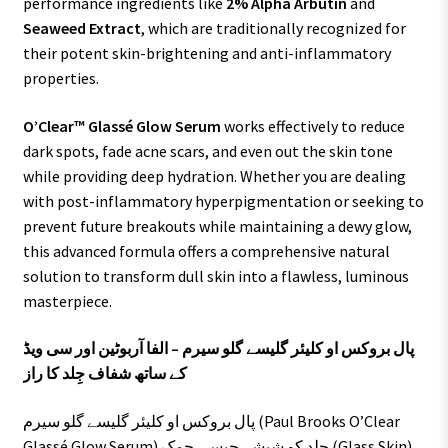
performance ingredients like
2% Alpha Arbutin
and
Seaweed Extract
, which are traditionally recognized for
their potent skin-brightening and anti-inflammatory
properties.
O’Clear™ Glassé Glow Serum
works effectively to reduce
dark spots, fade acne scars, and even out the skin tone
while providing deep hydration. Whether you are dealing
with post-inflammatory hyperpigmentation or seeking to
prevent future breakouts while maintaining a dewy glow,
this advanced formula offers a comprehensive natural
solution to transform dull skin into a flawless, luminous
masterpiece.
پال بروکس او کلیئر گلیسے گلو سیرم – الفا آربوٹین اور سی ویڈ
کے ساتھ شفاف جِلد کا راز
پال بروکس او کلیئر گلیسے گلو سیرم (Paul Brooks O’Clear
Glassé Glow Serum) جِلد کو شیشے جیسی چمک (Glass Skin)