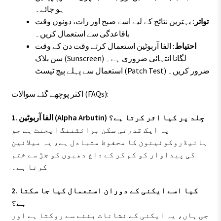
ہو جائے۔
تواتر:
بہترین نتائج کے لیے اسے صبح اور رات، دونوں وقت
باقاعدگی سے استعمال کریں۔
احتیاط:
الفا آربوٹین استعمال کرتے وقت دن کے وقت
سن بلاک (Sunscreen) لگانا انتہائی ضروری ہے۔
استعمال سے پہلے پیچ ٹیسٹ (Patch Test) ضرور کریں۔
اکثر پوچھے گئے سوالات (FAQs):
1. الفا آربوٹین (Alpha Arbutin) جِلد پر کیا اثر کرتا ہے؟
یہ ایک قدرتی سکن برائٹننگ ایجنٹ ہے جو
ہائیڈروکوئینون کا محفوظ متبادل ہے، یہ میلانین
کی پیداوار کو کم کر کے داغ دھبوں کو جڑ سے ختم
کرتا ہے۔
2. کیا اسے ایکنی کے دوران استعمال کیا جا سکتا
ہے؟
جی ہاں، یہ ایکنی کے نشانات بننے سے روکتا ہے اور