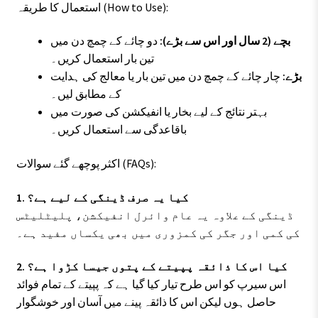
استعمال کا طریقہ (How to Use):
بچے (2 سال اور اس سے بڑے):
دو چائے کے چمچ دن میں
تین بار استعمال کریں۔
بڑے:
چار چائے کے چمچ دن میں تین بار یا معالج کی ہدایت
کے مطابق لیں۔
بہتر نتائج کے لیے بخار یا انفیکشن کی صورت میں
باقاعدگی سے استعمال کریں۔
اکثر پوچھے گئے سوالات (FAQs):
1. کیا یہ صرف ڈینگی کے لیے ہے؟
ڈینگی کے علاوہ یہ عام وائرل انفیکشن، پلیٹلیٹس
کی کمی اور جگر کی کمزوری میں بھی یکساں مفید ہے۔
2. کیا اس کا ذائقہ پپیتے کے پتوں جیسا کڑوا ہے؟
اس سیرپ کو اس طرح تیار کیا گیا ہے کہ پپیتے کے تمام فوائد
حاصل ہوں لیکن اس کا ذائقہ پینے میں آسان اور خوشگوار