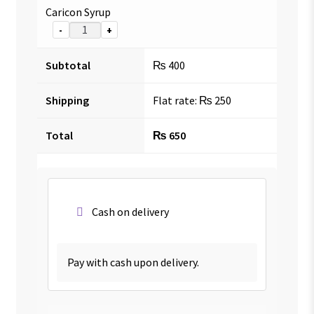
Caricon Syrup
-
+
Subtotal
₨
400
Shipping
Flat rate:
₨
250
Total
₨
650
Cash on delivery
Pay with cash upon delivery.