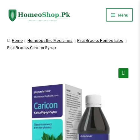
Skip
Skip
Menu
to
to
navigation
content
Home
Home
Homeopathic Medicines
Paul Brooks Homeo Labs
Paul Brooks Caricon Syrup
Shop All
Expand
Homeopathic Medicines
child
menu
🔍