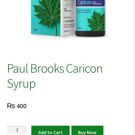
Paul Brooks Caricon
Syrup
₨
400
Paul
Add to Cart
Buy Now