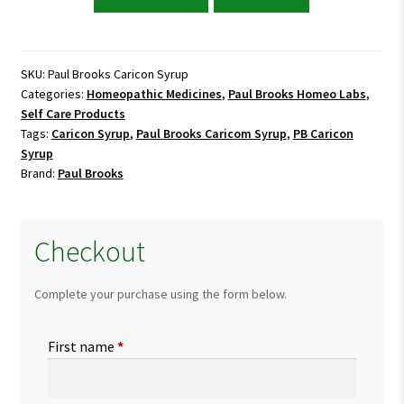
Brooks
Caricon
Syrup
quantity
SKU:
Paul Brooks Caricon Syrup
Categories:
Homeopathic Medicines
,
Paul Brooks Homeo Labs
,
Self Care Products
Tags:
Caricon Syrup
,
Paul Brooks Caricom Syrup
,
PB Caricon
Syrup
Brand:
Paul Brooks
Checkout
Complete your purchase using the form below.
First name
*