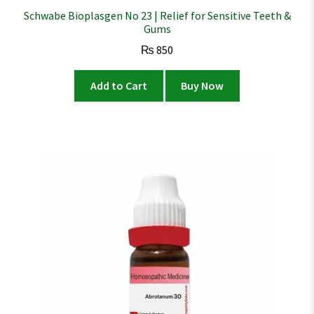
Schwabe Bioplasgen No 23 | Relief for Sensitive Teeth &
Gums
₨
850
Add to Cart
Buy Now