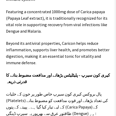
Featuring a concentrated 1000mg dose of Carica papaya
(Papaya Leaf extract), it is traditionally recognized for its
vital role in supporting recovery from viral infections like
Dengue and Malaria.
Beyond its antiviral properties, Caricon helps reduce
inflammation, supports liver health, and promotes better
digestion, making it an essential tonic for vitality and
immune defense.
کیری کون سیرپ – پلیٹلیٹس بڑھانے اور مدافعت مضبوط بنانے کا
قدرتی ذریعہ
پال بروکس کیری کون سیرپ خاص طور پر خون کے خلیات
(Platelets) کی تعداد بڑھانے اور قوتِ مدافعت کو مضبوط بنانے
کے لیے تیار کیا گیا ہے۔ پپیتے کے پتوں (Carica Papaya) کے
طاقتور عرق سے بھرپور یہ سیرپ ڈینگی (Dengue) اور