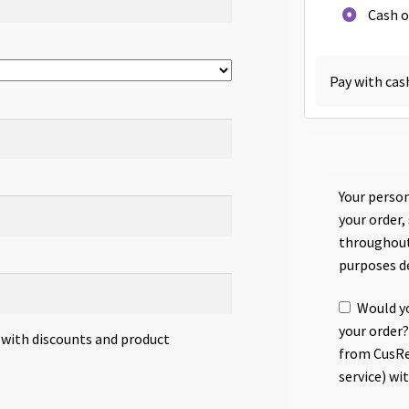
Cash o
Pay with cas
Your person
your order,
throughout
purposes d
Would yo
your order?
s with discounts and product
from CusRe
service) wi