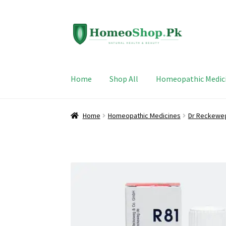
Skip
Skip
to
to
navigation
content
Home
Shop All
Homeopathic Medic
Home
Homeopathic Medicines
Dr Reckewe