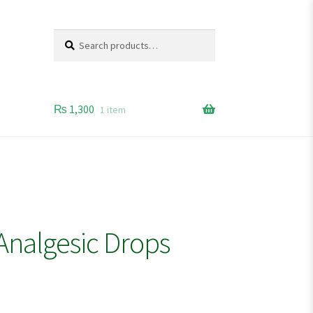
Search
Search
for:
₨
1,300
1 item
Analgesic Drops