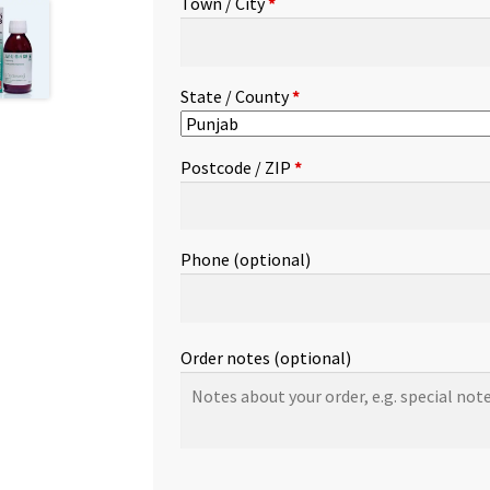
Town / City
*
etc.
(optional)
State / County
*
Postcode / ZIP
*
Phone
(optional)
Order notes
(optional)