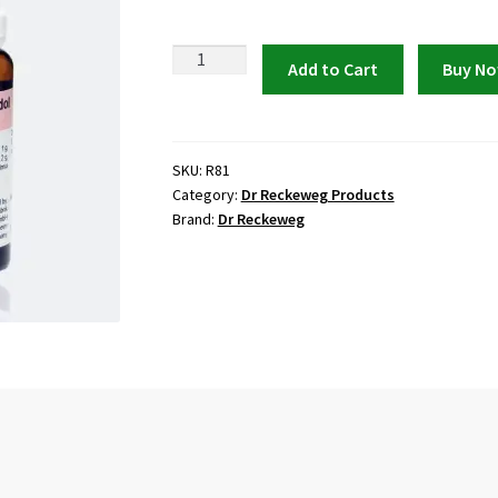
Dr
Add to Cart
Buy N
Reckeweg
R81
Analgesic
Drops
SKU:
R81
Category:
Dr Reckeweg Products
quantity
Brand:
Dr Reckeweg