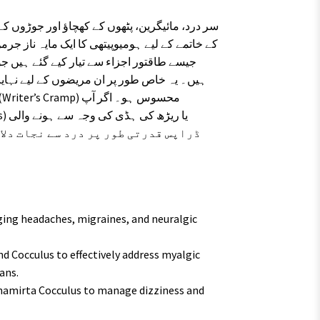
کے خاتمے کے لیے ہومیوپیتھی کا ایک مایہ ناز جرم
جیسے طاقتور اجزاء سے تیار کیے گئے ہیں جو
ہیں۔ یہ خاص طور پر ان مریضوں کے لیے نہایت
ing headaches, migraines, and neuralgic
d Cocculus to effectively address myalgic
ans.
amirta Cocculus to manage dizziness and