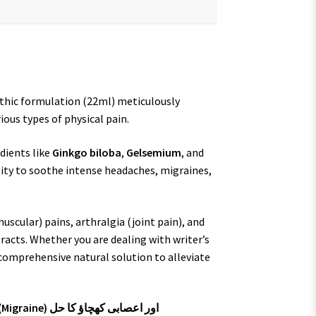
hic formulation (22ml) meticulously
ous types of physical pain.
dients like
Ginkgo biloba
,
Gelsemium
, and
ility to soothe intense headaches, migraines,
scular) pains, arthralgia (joint pain), and
racts. Whether you are dealing with writer’s
 comprehensive natural solution to alleviate
ڈاکٹر ریکویگ R81 ڈراپس – ہر قسم کے درد، آدھے سر کے درد (Migraine) اور اعصابی کھچاؤ کا حل