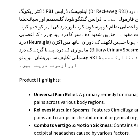
ڈاکٹر ریکویگ R81 اینلجیسک ڈراپس (Dr Reckeweg R81) سر درد، مائیگرین، پٹھوں کے کھچاؤ اور جوڑوں کے درد
ن فارمولہ ہے۔ یہ ڈراپس گنکگو بلوبا، گلسیمیم اور سپائیجیلیا
 اعصابی نظام کو پرسکون کرتے اور درد کی لہر کو ختم کرتے
 مفید ہے جنہیں شدید آدھے سر کا درد ہو، چہرے کا اعصابی
درد (Neuralgia) ہو یا جنہیں لکھنے کے دوران ہاتھ میں اکڑن (Writer’s Cramp) محسوس ہو۔ اگر آپ
ماہواری کے درد، پتے یا گردے کے درد (Biliary/Urinary Spasms) یا ریڑھ کی ہڈی کی وجہ سے ہونے والی
جسمانی تکلیف سے پریشان ہیں، تو R81 ڈراپس قدرتی طور پر درد سے نجات دلانے کا ایک محفوظ
اور آزمودہ ذریعہ ہیں۔
Product Highlights:
Universal Pain Relief:
A primary remedy for manag
pains across various body regions.
Relieves Muscular Spasms:
Features Cimicifuga an
pains and cramps in the abdominal or genital org
Combats Vertigo & Motion Sickness:
Contains An
occipital headaches caused by various factors.