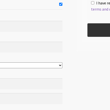
I have r
terms and 