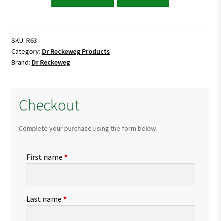
Reckeweg
R63
Circulation
Drops
SKU:
R63
Category:
Dr Reckeweg Products
quantity
Brand:
Dr Reckeweg
Checkout
Complete your purchase using the form below.
First name
*
Last name
*