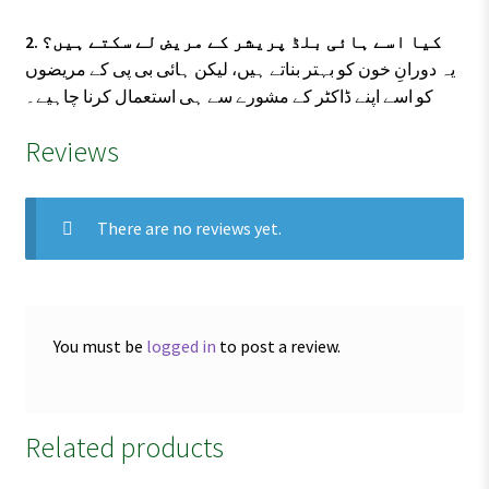
2. کیا اسے ہائی بلڈ پریشر کے مریض لے سکتے ہیں؟
یہ دورانِ خون کو بہتر بناتے ہیں، لیکن ہائی بی پی کے مریضوں
کو اسے اپنے ڈاکٹر کے مشورے سے ہی استعمال کرنا چاہیے۔
Reviews
There are no reviews yet.
You must be
logged in
to post a review.
Related products