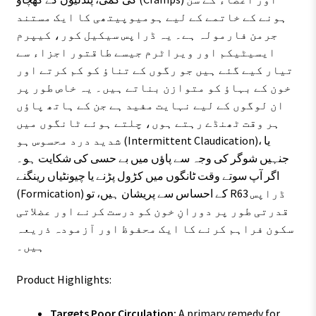
ہونے کے خاتمے کے لیے ہومیوپیتھی کا ایک مستند
جرمن فارمولہ ہے۔ یہ ڈراپس سیکیل کور، کیپرم
ایسیٹیکم اور ویراٹرم جیسے طاقتور اجزاء سے
تیار کیے گئے ہیں جو رگوں کے تناؤ کو کم کرتے اور
خون کے بہاؤ کو متوازن بناتے ہیں۔ یہ خاص طور پر
ان لوگوں کے لیے نہایت مفید ہے جن کے ہاتھ پاؤں
ہر وقت ٹھنڈے رہتے ہوں، چلتے ہوئے ٹانگوں میں
شدید درد محسوس ہو (Intermittent Claudication)، یا
جنہیں شوگر کی وجہ سے پاؤں میں بے حسی کی شکایت ہو۔
اگر آپ سوتے وقت ٹانگوں میں کڑول پڑنے یا چیونٹیاں رینگنے
(Formication) کے احساس سے پریشان ہیں، تو R63 ڈراپس
قدرتی طور پر دورانِ خون کو درست کرنے اور عضلاتی
سکون فراہم کرنے کا ایک محفوظ اور آزمودہ ذریعہ
ہیں۔
Product Highlights:
Targets Poor Circulation:
A primary remedy for