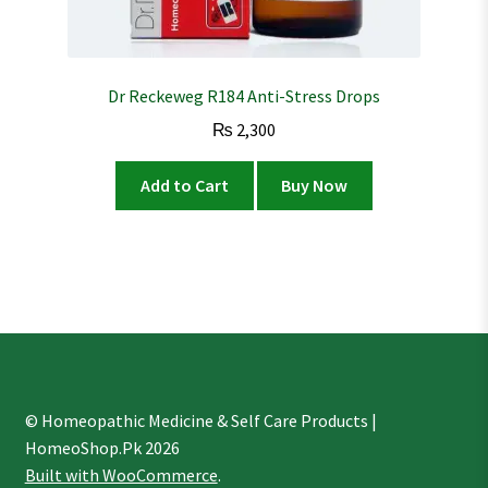
Dr Reckeweg R184 Anti-Stress Drops
₨
2,300
Add to Cart
Buy Now
© Homeopathic Medicine & Self Care Products |
HomeoShop.Pk 2026
Built with WooCommerce
.