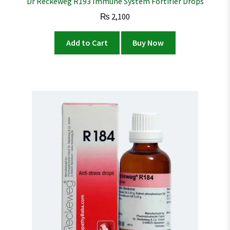
Dr Reckeweg R193 Immune System Fortifier Drops
₨
2,100
Add to Cart
Buy Now