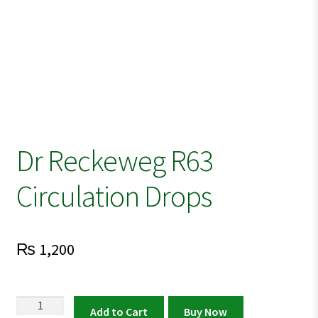
Dr Reckeweg R63
Circulation Drops
₨
1,200
Dr
Add to Cart
Buy Now