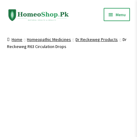
Skip
Skip
Menu
to
to
navigation
content
Home
Home
Homeopathic Medicines
Dr Reckeweg Products
Dr
Reckeweg R63 Circulation Drops
Shop All
Expand
Homeopathic Medicines
child
menu