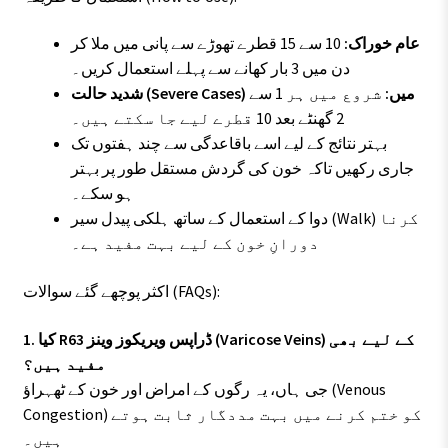
عام خوراک:
10 سے 15 قطرے تھوڑے سے پانی میں ملا کر
دن میں 3 بار کھانے سے پہلے استعمال کریں۔
شدید حالت (Severe Cases) میں:
شروع میں ہر 1 سے
2 گھنٹے بعد 10 قطرے لیے جا سکتے ہیں۔
بہتر نتائج کے لیے اسے باقاعدگی سے چند ہفتوں تک
جاری رکھیں تاکہ خون کی گردش مستقل طور پر بہتر
ہو سکے۔
دوا کے استعمال کے ساتھ ہلکی پیدل سیر (Walk) کرنا
دورانِ خون کے لیے بہت مفید ہے۔
اکثر پوچھے گئے سوالات (FAQs):
1. کیا R63 ڈراپس ویریکوز وینز (Varicose Veins) کے لیے بھی
مفید ہیں؟
جی ہاں، یہ رگوں کے امراض اور خون کے ٹھہراؤ (Venous
Congestion) کو ختم کرنے میں بہت مددگار ثابت ہوتے
ہیں۔