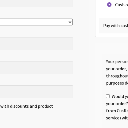
Cash o
Pay with cas
Your person
your order,
throughout
purposes d
Would yo
your order?
s with discounts and product
from CusRe
service) wi