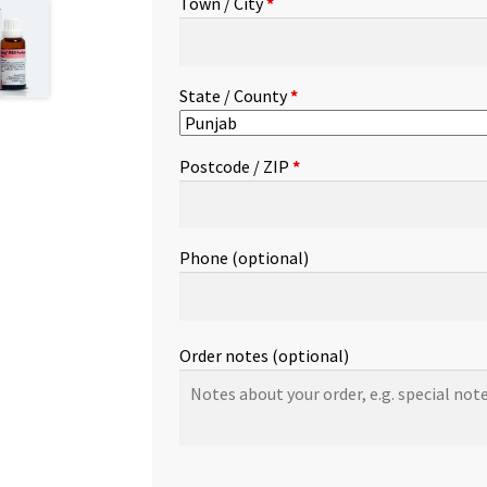
Town / City
*
etc.
(optional)
State / County
*
Postcode / ZIP
*
Phone
(optional)
Order notes
(optional)