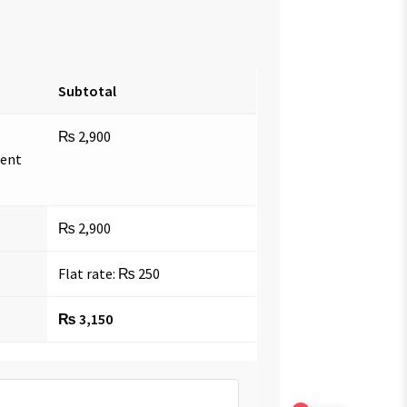
Subtotal
₨
2,900
ment
₨
2,900
Flat rate:
₨
250
₨
3,150