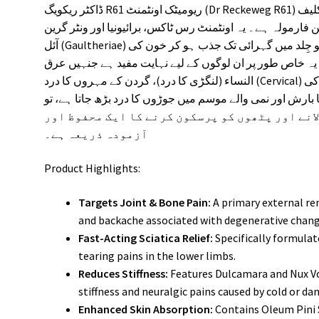
ڈاکٹر ریکویگ R61 ریومیٹک اونٹمنٹ (Dr Reckeweg R61) جوڑوں کے پرانے درد، کمر درد اور مہروں کی تکلیف
 فارمولہ ہے۔ یہ اونٹمنٹ رس ٹاکس، برائیونیا اور ونٹر گرین
آئل (Gaultheriae) جیسے طاقتور اجزاء سے تیار کی گئی ہے جو جِلد میں گہرائی تک جذب ہو کر خون کی
 یہ خاص طور پر ان لوگوں کے لیے نہایت مفید ہے جنہیں عرق
النساء (لنگڑی کا درد)، گردن کے مہروں کا درد (Cervical) یا گھٹنوں کی سوجن کی شکایت ہو۔ اگر آپ کی
بارش اور نمی والے موسم میں جوڑوں کا درد بڑھ جاتا ہے، تو
انے اور پٹھوں کو پرسکون کرنے کا ایک محفوظ اور
آزمودہ ذریعہ ہے۔
Product Highlights:
Targets Joint & Bone Pain:
A primary external re
and backache associated with degenerative chang
Fast-Acting Sciatica Relief:
Specifically formulat
tearing pains in the lower limbs.
Reduces Stiffness:
Features Dulcamara and Nux Vo
stiffness and neuralgic pains caused by cold or d
Enhanced Skin Absorption:
Contains Oleum Pini S