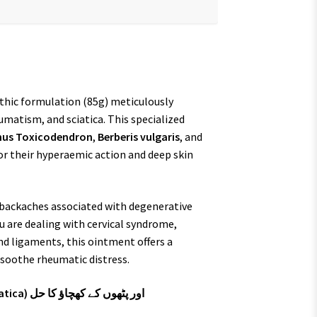
ic formulation (85g) meticulously
umatism, and sciatica. This specialized
hus Toxicodendron
,
Berberis vulgaris
, and
for their hyperaemic action and deep skin
backaches associated with degenerative
 are dealing with cervical syndrome,
nd ligaments, this ointment offers a
 soothe rheumatic distress.
ڈاکٹر ریکویگ R61 اونٹمنٹ – جوڑوں کے درد، عرق النساء (Sciatica) اور پٹھوں کے کھچاؤ کا حل