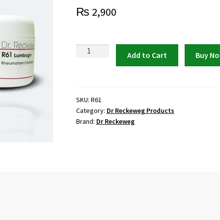
₨
2,900
Dr
Add to Cart
Buy N
Reckeweg
R61
Rheumatic
Ointment
SKU:
R61
Category:
Dr Reckeweg Products
quantity
Brand:
Dr Reckeweg