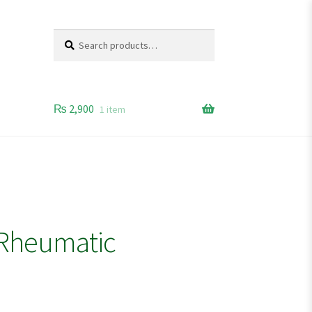
Search
Search
for:
₨
2,900
1 item
 Rheumatic