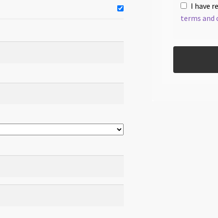
I have r
terms and 