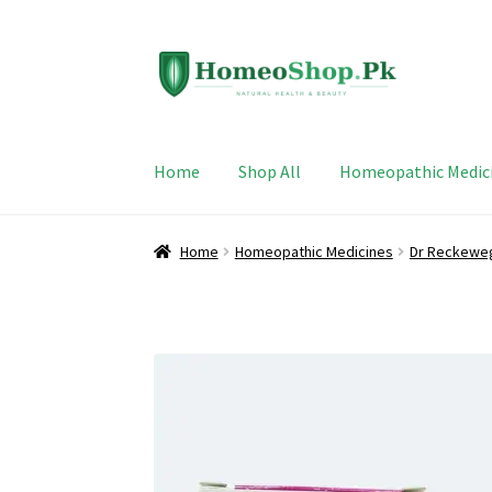
Skip
Skip
to
to
navigation
content
Home
Shop All
Homeopathic Medic
Home
Homeopathic Medicines
Dr Reckewe