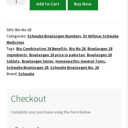
Bioplasgen
Add to Cart
Buy Now
No
28
-
General
SKU:
Bio-No-28
Categories:
Schwabe Bioplasgen Numbers
,
Dr Willmar Schwabe
Tonic
Medicines
quantity
Tags:
Bio Combination 28 Benefits
,
Bio No 28
,
Bioplasgen 28
ingredients
,
Bioplasgen 28 price in pakistan
,
Bioplasgen 28
tablets
,
Bioplasgen Series
,
Homeopathic General Tonic
,
Schwabe Bioplasgen 28
,
Schwabe Bioplasgen No. 28
Brand:
Schwabe
Checkout
Complete your purchase using the form below.