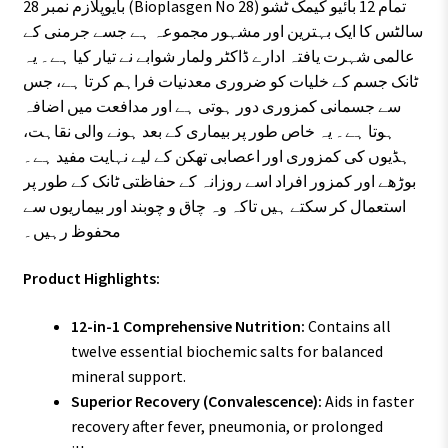
بایوپلازم نمبر 28 (Bioplasgen No 28) تمام 12 بائیو کیمک ٹشو
سالٹس کا ایک بہترین اور مشہور مجموعہ ہے جسے جرمنی کے
عالمی شہرت یافتہ ادارے ڈاکٹر ولمار شوابے نے تیار کیا ہے۔ یہ
ٹانک جسم کے خلیات کو ضروری معدنیات فراہم کرتا ہے، جس
سے جسمانی کمزوری دور ہوتی ہے اور مدافعت میں اضافہ
ہوتا ہے۔ یہ خاص طور پر بیماری کے بعد ہونے والی نقاہت،
ہڈیوں کی کمزوری اور اعصابی تھکن کے لیے نہایت مفید ہے۔
بوڑھے اور کمزور افراد اسے روزانہ کے حفاظتی ٹانک کے طور پر
استعمال کر سکتے ہیں تاکہ وہ چاق و چوبند اور بیماریوں سے
محفوظ رہیں۔
Product Highlights:
12-in-1 Comprehensive Nutrition:
Contains all
twelve essential biochemic salts for balanced
mineral support.
Superior Recovery (Convalescence):
Aids in faster
recovery after fever, pneumonia, or prolonged