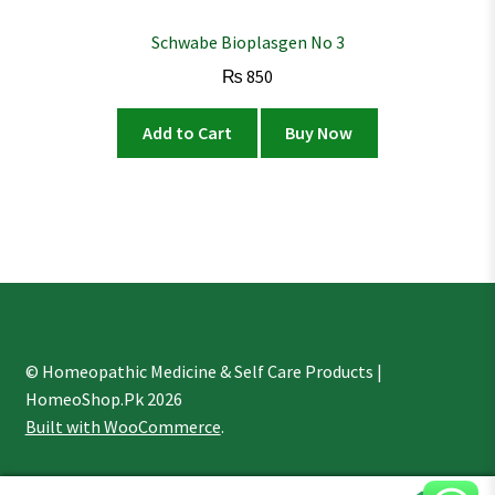
Schwabe Bioplasgen No 3
₨
850
Add to Cart
Buy Now
© Homeopathic Medicine & Self Care Products |
HomeoShop.Pk 2026
Built with WooCommerce
.