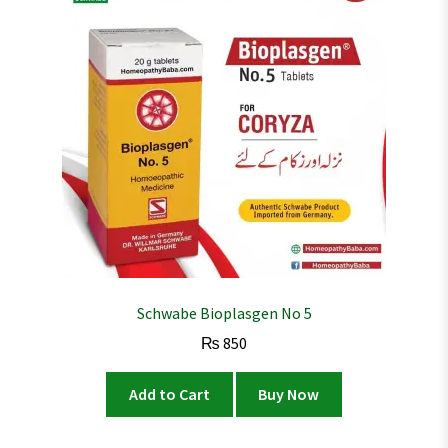
Schwabe Bioplasgen No 5
₨
850
Add to Cart
Buy Now