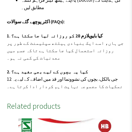
یا اپنے ہیلتھ کیئر فراہم کنندہ (Doctor) کی ہدایت کے
مطابق لیں۔
اکثر پوچھے گئے سوالات (FAQs):
1. کیا بایوپلازم 28 کو روزانہ لیا جا سکتا ہے؟
جی ہاں، اسے ایک بنیادی ہیلتھ سپلیمنٹ کے طور پر
روزانہ استعمال کیا جا سکتا ہے تاکہ جسم میں
معدنیات کی کمی نہ ہو۔
2. کیا یہ بچوں کے لیے بھی مفید ہے؟
جی بالکل، بچوں کی نشوونما اور قد میں اضافے کے لیے یہ 12
نمکیات کا مجموعہ نہایت اہم کردار ادا کرتا ہے۔
Related products