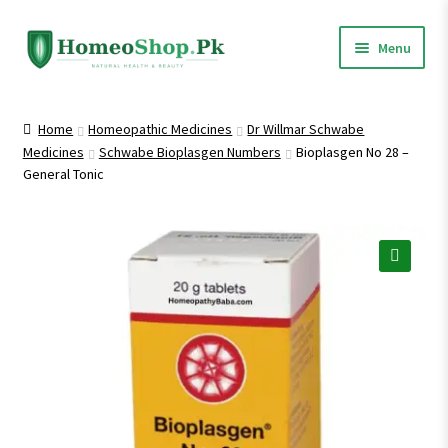
Skip
Skip
Menu
to
to
navigation
content
Home
Home
Homeopathic Medicines
Dr Willmar Schwabe
Medicines
Schwabe Bioplasgen Numbers
Bioplasgen No 28 –
Shop All
General Tonic
Homeopathic Medicines
🔍