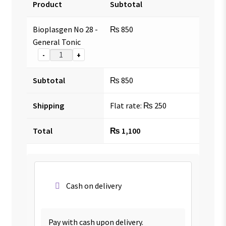
Product
Subtotal
Bioplasgen No 28 -
₨
850
General Tonic
-
+
Subtotal
₨
850
Shipping
Flat rate:
₨
250
Total
₨
1,100
Cash on delivery
Pay with cash upon delivery.